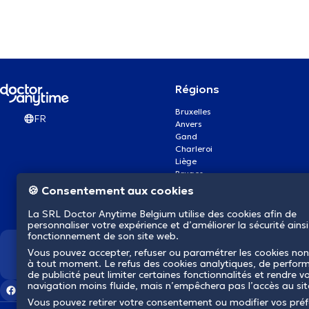
Régions
Bruxelles
FR
Anvers
Gand
Charleroi
Liège
Bruges
Namur
🍪 Consentement aux cookies
Louvain
Mons
La SRL Doctor Anytime Belgium utilise des cookies afin de
Aalst Flandre-Orientale
personnaliser votre expérience et d’améliorer la sécurité ainsi
fonctionnement de son site web.
Vous pouvez accepter, refuser ou paramétrer les cookies non
Nous révolutionnons la s
à tout moment. Le refus des cookies analytiques, de perfor
de publicité peut limiter certaines fonctionnalités et rendre v
navigation moins fluide, mais n’empêchera pas l’accès au si
Vous pouvez retirer votre consentement ou modifier vos pré