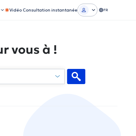
r
Vidéo Consultation instantanée
FR
r vous à !