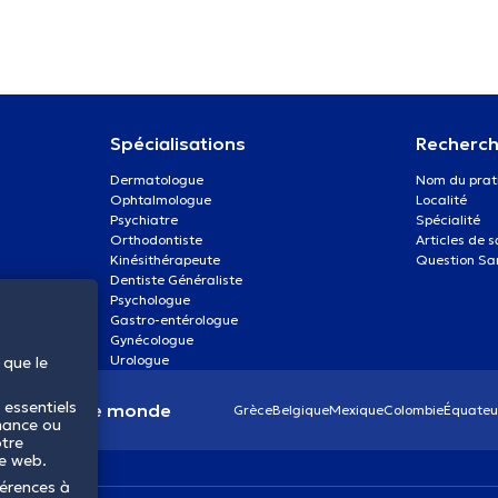
Spécialisations
Recherch
Dermatologue
Nom du prat
Ophtalmologue
Localité
Psychiatre
Spécialité
Orthodontiste
Articles de 
Kinésithérapeute
Question Sa
Dentiste Généraliste
Psychologue
Gastro-entérologue
Gynécologue
Urologue
 que le
 essentiels
anté dans le monde
Grèce
Belgique
Mexique
Colombie
Équateu
mance ou
otre
te web.
férences à