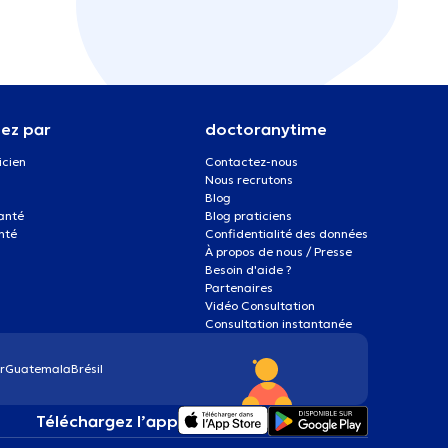
ez par
doctoranytime
icien
Contactez-nous
Nous recrutons
Blog
santé
Blog praticiens
nté
Confidentialité des données
À propos de nous / Presse
Besoin d'aide ?
Partenaires
Vidéo Consultation
Consultation instantanée
r
Guatemala
Brésil
Téléchargez l’app