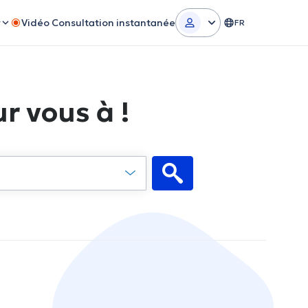
r
Vidéo Consultation instantanée
FR
r vous à !