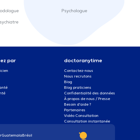
odologue
Psychologue
sychiatre
ez par
doctoranytime
icien
Contactez-nous
Nous recrutons
Blog
santé
Blog praticiens
nté
Confidentialité des données
À propos de nous / Presse
Besoin d'aide ?
Partenaires
Vidéo Consultation
Consultation instantanée
r
Guatemala
Brésil