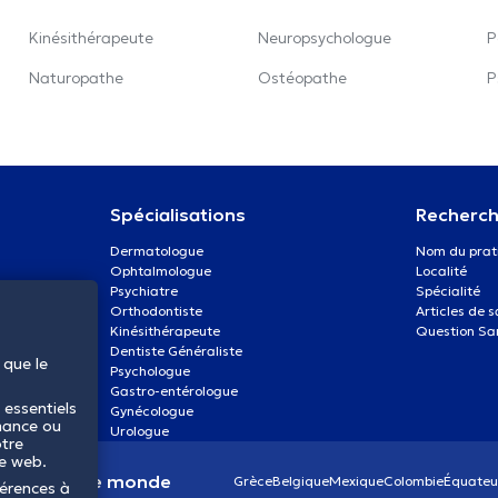
Kinésithérapeute
Neuropsychologue
P
Naturopathe
Ostéopathe
P
Spécialisations
Recherch
Dermatologue
Nom du prat
Ophtalmologue
Localité
Psychiatre
Spécialité
Orthodontiste
Articles de 
Kinésithérapeute
Question Sa
Dentiste Généraliste
 que le
Psychologue
Gastro-entérologue
 essentiels
Gynécologue
mance ou
Urologue
otre
te web.
anté dans le monde
Grèce
Belgique
Mexique
Colombie
Équateu
férences à