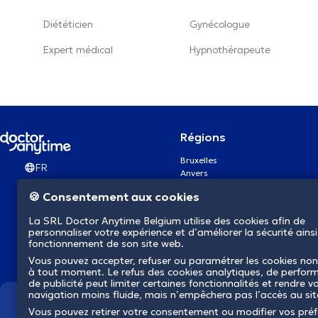
Diététicien
Gynécologue
Expert médical
Hypnothérapeute
Régions
Bruxelles
FR
Anvers
Gand
🍪 Consentement aux cookies
Charleroi
Liège
La SRL Doctor Anytime Belgium utilise des cookies afin de
Bruges
personnaliser votre expérience et d’améliorer la sécurité ainsi
Namur
fonctionnement de son site web.
Louvain
Vous pouvez accepter, refuser ou paramétrer les cookies non
Mons
à tout moment. Le refus des cookies analytiques, de perfor
Aalst Flandre-Orientale
de publicité peut limiter certaines fonctionnalités et rendre v
navigation moins fluide, mais n’empêchera pas l’accès au si
Nous révolutionnons la s
Vous pouvez retirer votre consentement ou modifier vos pré