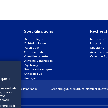
Spécialisations
Recherch
Dermatologue
Nom du prat
Ophtalmologue
Localité
Psychiatre
Spécialité
Orthodontiste
Articles de 
Kinésithérapeute
Question Sa
Dentiste Généraliste
Psychologue
Gastro-entérologue
Gynécologue
Urologue
 que le
 essentiels
anté dans le monde
Grèce
Belgique
Mexique
Colombie
Équateu
mance ou
otre
te web.
férences à