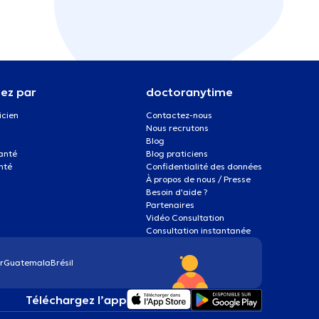
ez par
doctoranytime
icien
Contactez-nous
Nous recrutons
Blog
santé
Blog praticiens
nté
Confidentialité des données
À propos de nous / Presse
Besoin d'aide ?
Partenaires
Vidéo Consultation
Consultation instantanée
r
Guatemala
Brésil
Téléchargez l’app