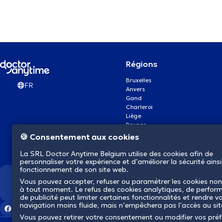
Régions
Bruxelles
FR
Anvers
Gand
Charleroi
Liège
Bruges
Namur
🍪 Consentement aux cookies
Louvain
Mons
La SRL Doctor Anytime Belgium utilise des cookies afin de
Aalst Flandre-Orientale
personnaliser votre expérience et d’améliorer la sécurité ainsi
fonctionnement de son site web.
Vous pouvez accepter, refuser ou paramétrer les cookies non
Nous révolutionnons la s
à tout moment. Le refus des cookies analytiques, de perfor
de publicité peut limiter certaines fonctionnalités et rendre v
navigation moins fluide, mais n’empêchera pas l’accès au si
Vous pouvez retirer votre consentement ou modifier vos pré