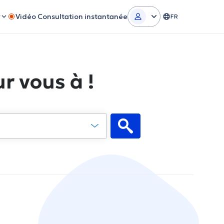
r
Vidéo Consultation instantanée
FR
r vous à !