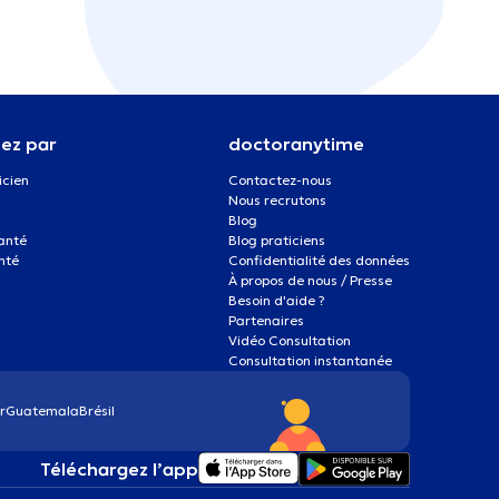
ez par
doctoranytime
icien
Contactez-nous
Nous recrutons
Blog
santé
Blog praticiens
nté
Confidentialité des données
À propos de nous / Presse
Besoin d'aide ?
Partenaires
Vidéo Consultation
Consultation instantanée
r
Guatemala
Brésil
Téléchargez l’app