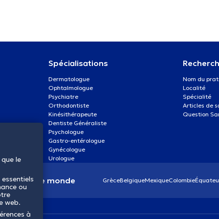
Spécialisations
Recherch
Dermatologue
Nom du prat
Ophtalmologue
Localité
Psychiatre
Spécialité
Orthodontiste
Articles de 
Kinésithérapeute
Question Sa
Dentiste Généraliste
Psychologue
Gastro-entérologue
Gynécologue
Urologue
 que le
 essentiels
anté dans le monde
Grèce
Belgique
Mexique
Colombie
Équateu
mance ou
otre
te web.
férences à