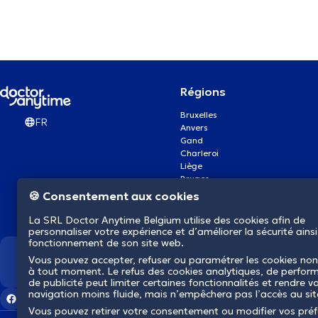
Régions
Bruxelles
FR
Anvers
Gand
Charleroi
Liège
Bruges
Namur
🍪 Consentement aux cookies
Louvain
Mons
La SRL Doctor Anytime Belgium utilise des cookies afin de
Aalst Flandre-Orientale
personnaliser votre expérience et d’améliorer la sécurité ainsi
fonctionnement de son site web.
Vous pouvez accepter, refuser ou paramétrer les cookies non
Nous révolutionnons la s
à tout moment. Le refus des cookies analytiques, de perfor
de publicité peut limiter certaines fonctionnalités et rendre v
navigation moins fluide, mais n’empêchera pas l’accès au si
Vous pouvez retirer votre consentement ou modifier vos pré