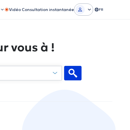
r
Vidéo Consultation instantanée
FR
r vous à !