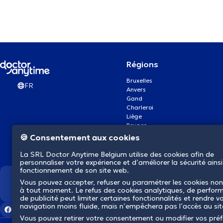
Régions
Bruxelles
FR
Anvers
Gand
Charleroi
Liège
Bruges
Namur
🍪 Consentement aux cookies
Louvain
Mons
La SRL Doctor Anytime Belgium utilise des cookies afin de
Aalst Flandre-Orientale
personnaliser votre expérience et d’améliorer la sécurité ainsi
fonctionnement de son site web.
Vous pouvez accepter, refuser ou paramétrer les cookies non
Nous révolutionnons la s
à tout moment. Le refus des cookies analytiques, de perfor
de publicité peut limiter certaines fonctionnalités et rendre v
navigation moins fluide, mais n’empêchera pas l’accès au si
Vous pouvez retirer votre consentement ou modifier vos pré