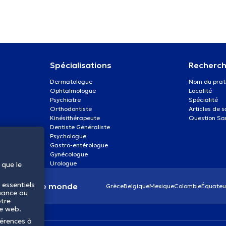
Spécialisations
Recherch
Dermatologue
Nom du prat
Ophtalmologue
Localité
Psychiatre
Spécialité
Orthodontiste
Articles de 
Kinésithérapeute
Question Sa
Dentiste Généraliste
Psychologue
Gastro-entérologue
Gynécologue
Urologue
 que le
 essentiels
anté dans le monde
Grèce
Belgique
Mexique
Colombie
Équateu
mance ou
otre
te web.
férences à