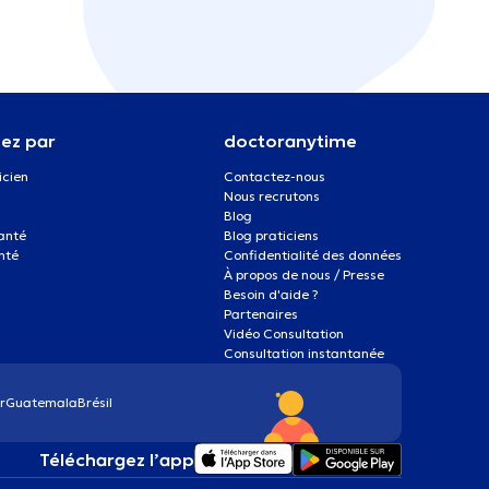
ez par
doctoranytime
icien
Contactez-nous
Nous recrutons
Blog
santé
Blog praticiens
nté
Confidentialité des données
À propos de nous / Presse
Besoin d'aide ?
Partenaires
Vidéo Consultation
Consultation instantanée
r
Guatemala
Brésil
Téléchargez l’app