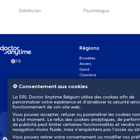
Diététicien
Psychologue
Régions
Bruxelles
FR
Anvers
Gand
Charleroi
Liège
🍪 Consentement aux cookies
Bruges
Namur
La SRL Doctor Anytime Belgium utilise des cookies afin de
Louvain
personnaliser votre expérience et d’améliorer la sécurité ainsi
Mons
fonctionnement de son site web.
Aalst Flandre-Orientale
Vous pouvez accepter, refuser ou paramétrer les cookies non
à tout moment. Le refus des cookies analytiques, de perfor
Nous révolutionnons la s
de publicité peut limiter certaines fonctionnalités et rendre v
navigation moins fluide, mais n’empêchera pas l’accès au si
Vous pouvez retirer votre consentement ou modifier vos pré