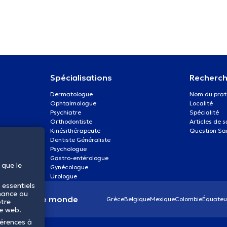
Spécialisations
Recherch
Dermatologue
Nom du prat
Ophtalmologue
Localité
Psychiatre
Spécialité
Orthodontiste
Articles de 
Kinésithérapeute
Question Sa
Dentiste Généraliste
Psychologue
Gastro-entérologue
 que le
Gynécologue
Urologue
 essentiels
mance ou
anté dans le monde
Grèce
Belgique
Mexique
Colombie
Équateu
otre
te web.
férences à