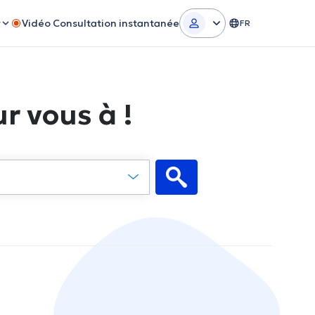
r
Vidéo Consultation instantanée
FR
r vous à !