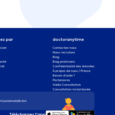
ez par
doctoranytime
icien
Contactez-nous
Nous recrutons
Blog
santé
Blog praticiens
nté
Confidentialité des données
À propos de nous / Presse
Besoin d'aide ?
Partenaires
Vidéo Consultation
Consultation instantanée
r
Guatemala
Brésil
Téléchargez l’app