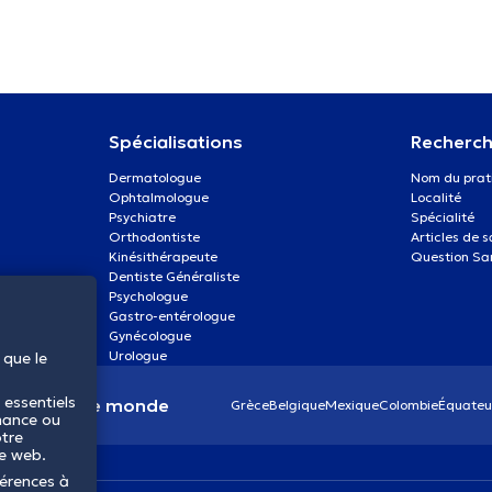
Spécialisations
Recherch
Dermatologue
Nom du prat
Ophtalmologue
Localité
Psychiatre
Spécialité
Orthodontiste
Articles de 
Kinésithérapeute
Question Sa
Dentiste Généraliste
Psychologue
Gastro-entérologue
Gynécologue
Urologue
 que le
 essentiels
anté dans le monde
Grèce
Belgique
Mexique
Colombie
Équateu
mance ou
otre
te web.
férences à