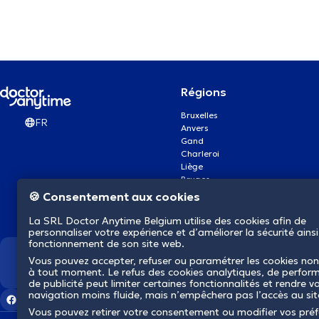
Régions
Bruxelles
FR
Anvers
Gand
Charleroi
Liège
Bruges
Namur
🍪 Consentement aux cookies
Louvain
Mons
La SRL Doctor Anytime Belgium utilise des cookies afin de
Aalst Flandre-Orientale
personnaliser votre expérience et d’améliorer la sécurité ainsi
fonctionnement de son site web.
Vous pouvez accepter, refuser ou paramétrer les cookies non
Nous révolutionnons la s
à tout moment. Le refus des cookies analytiques, de perfor
de publicité peut limiter certaines fonctionnalités et rendre v
navigation moins fluide, mais n’empêchera pas l’accès au si
Vous pouvez retirer votre consentement ou modifier vos pré