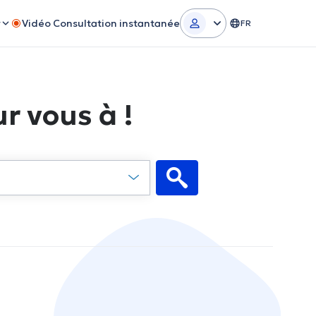
r
Vidéo Consultation instantanée
FR
r vous à !