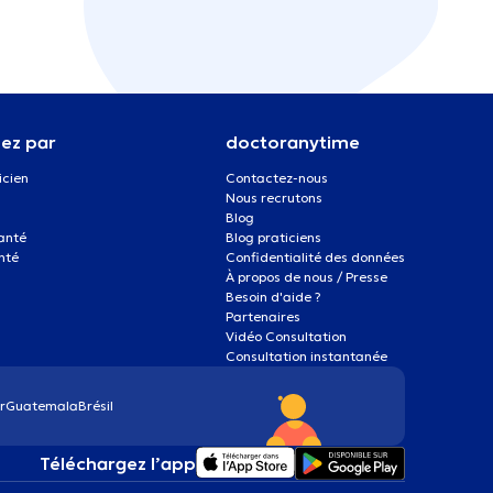
ez par
doctoranytime
icien
Contactez-nous
Nous recrutons
Blog
santé
Blog praticiens
nté
Confidentialité des données
À propos de nous / Presse
Besoin d'aide ?
Partenaires
Vidéo Consultation
Consultation instantanée
r
Guatemala
Brésil
Téléchargez l’app