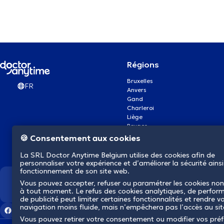
Régions
Bruxelles
FR
Anvers
Gand
Charleroi
Liège
Bruges
Namur
🍪 Consentement aux cookies
Louvain
Mons
La SRL Doctor Anytime Belgium utilise des cookies afin de
Aalst Flandre-Orientale
personnaliser votre expérience et d’améliorer la sécurité ainsi
fonctionnement de son site web.
Vous pouvez accepter, refuser ou paramétrer les cookies non
Nous révolutionnons la s
à tout moment. Le refus des cookies analytiques, de perfor
de publicité peut limiter certaines fonctionnalités et rendre v
navigation moins fluide, mais n’empêchera pas l’accès au si
Vous pouvez retirer votre consentement ou modifier vos pré