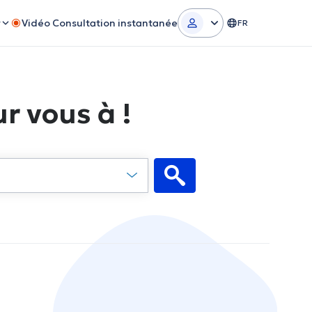
r
Vidéo Consultation instantanée
FR
r vous à !