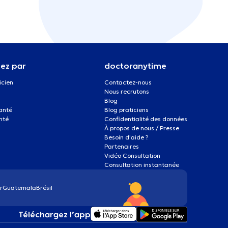
ez par
doctoranytime
icien
Contactez-nous
Nous recrutons
Blog
santé
Blog praticiens
nté
Confidentialité des données
À propos de nous / Presse
Besoin d'aide ?
Partenaires
Vidéo Consultation
Consultation instantanée
r
Guatemala
Brésil
Téléchargez l’app