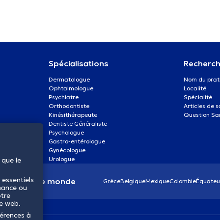
Spécialisations
Recherch
Dermatologue
Nom du prat
Ophtalmologue
Localité
Psychiatre
Spécialité
Orthodontiste
Articles de 
Kinésithérapeute
Question Sa
Dentiste Généraliste
Psychologue
Gastro-entérologue
Gynécologue
Urologue
 que le
 essentiels
anté dans le monde
Grèce
Belgique
Mexique
Colombie
Équateu
mance ou
otre
te web.
férences à