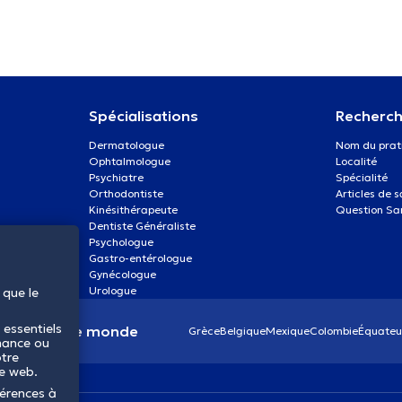
Spécialisations
Recherch
Dermatologue
Nom du prat
Ophtalmologue
Localité
Psychiatre
Spécialité
Orthodontiste
Articles de 
Kinésithérapeute
Question Sa
Dentiste Généraliste
Psychologue
Gastro-entérologue
Gynécologue
Urologue
 que le
 essentiels
anté dans le monde
Grèce
Belgique
Mexique
Colombie
Équateu
mance ou
otre
te web.
férences à