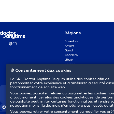
Régions
Bruxelles
FR
Anvers
Gand
Charleroi
Liège
Bruges
Namur
🍪 Consentement aux cookies
Louvain
Mons
La SRL Doctor Anytime Belgium utilise des cookies afin de
Aalst Flandre-Orientale
personnaliser votre expérience et d’améliorer la sécurité ainsi
fonctionnement de son site web.
Vous pouvez accepter, refuser ou paramétrer les cookies non
Nous révolutionnons la s
à tout moment. Le refus des cookies analytiques, de perfor
de publicité peut limiter certaines fonctionnalités et rendre v
navigation moins fluide, mais n’empêchera pas l’accès au si
Vous pouvez retirer votre consentement ou modifier vos pré