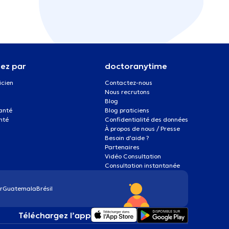
ez par
doctoranytime
icien
Contactez-nous
Nous recrutons
Blog
santé
Blog praticiens
nté
Confidentialité des données
À propos de nous / Presse
Besoin d'aide ?
Partenaires
Vidéo Consultation
Consultation instantanée
r
Guatemala
Brésil
Téléchargez l’app