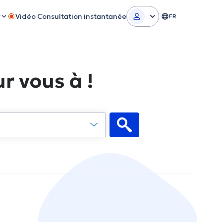
r
Vidéo Consultation instantanée
FR
r vous à !