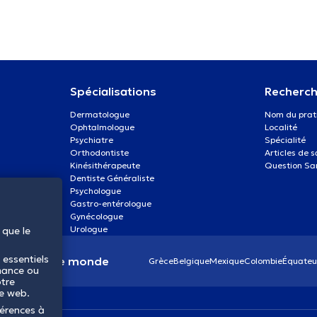
Spécialisations
Recherch
Dermatologue
Nom du prat
Ophtalmologue
Localité
Psychiatre
Spécialité
Orthodontiste
Articles de 
Kinésithérapeute
Question Sa
Dentiste Généraliste
Psychologue
Gastro-entérologue
Gynécologue
Urologue
 que le
 essentiels
anté dans le monde
Grèce
Belgique
Mexique
Colombie
Équateu
mance ou
otre
te web.
férences à