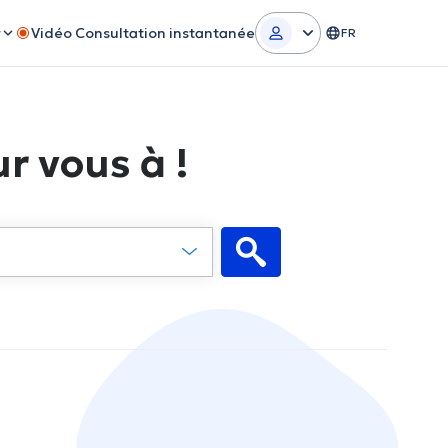
r
Vidéo Consultation instantanée
FR
r vous à !