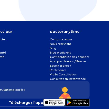
ez par
doctoranytime
icien
Contactez-nous
Nous recrutons
Blog
santé
Blog praticiens
nté
Confidentialité des données
À propos de nous / Presse
Besoin d'aide ?
Partenaires
Vidéo Consultation
Consultation instantanée
r
Guatemala
Brésil
Téléchargez l’app