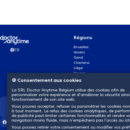
Régions
Bruxelles
FR
Anvers
Gand
Charleroi
Liège
Bruges
Namur
🍪 Consentement aux cookies
Louvain
Mons
La SRL Doctor Anytime Belgium utilise des cookies afin de
Aalst Flandre-Orientale
personnaliser votre expérience et d’améliorer la sécurité ainsi
fonctionnement de son site web.
Vous pouvez accepter, refuser ou paramétrer les cookies non
Nous révolutionnons la s
à tout moment. Le refus des cookies analytiques, de perfor
de publicité peut limiter certaines fonctionnalités et rendre v
navigation moins fluide, mais n’empêchera pas l’accès au si
Vous pouvez retirer votre consentement ou modifier vos pré