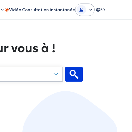
r
Vidéo Consultation instantanée
FR
r vous à !