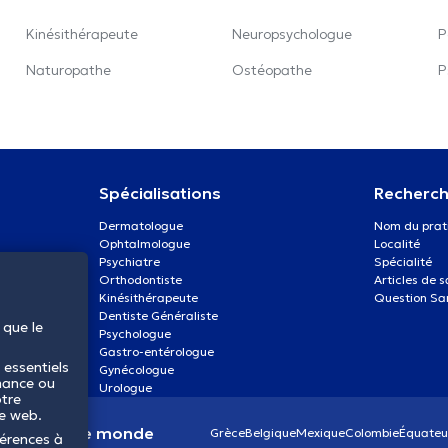
Kinésithérapeute
Neuropsychologue
P
Naturopathe
Ostéopathe
P
Spécialisations
Recherch
Dermatologue
Nom du prat
Ophtalmologue
Localité
Psychiatre
Spécialité
Orthodontiste
Articles de 
Kinésithérapeute
Question Sa
Dentiste Généraliste
 que le
Psychologue
Gastro-entérologue
 essentiels
Gynécologue
mance ou
Urologue
otre
te web.
anté dans le monde
Grèce
Belgique
Mexique
Colombie
Équateu
férences à