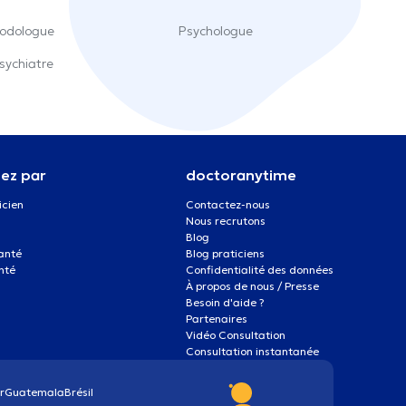
odologue
Psychologue
sychiatre
ez par
doctoranytime
icien
Contactez-nous
Nous recrutons
Blog
santé
Blog praticiens
nté
Confidentialité des données
À propos de nous / Presse
Besoin d'aide ?
Partenaires
Vidéo Consultation
Consultation instantanée
r
Guatemala
Brésil