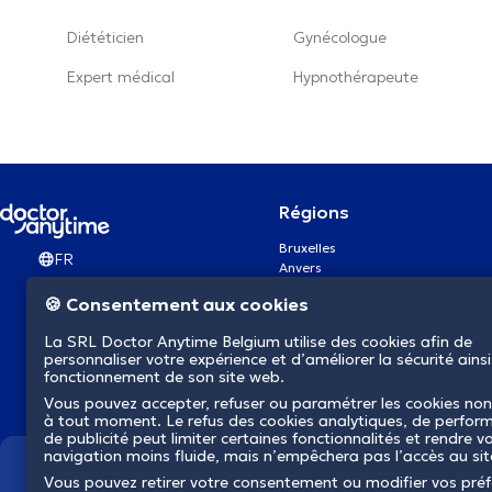
Diététicien
Gynécologue
Expert médical
Hypnothérapeute
Régions
Bruxelles
FR
Anvers
Gand
🍪 Consentement aux cookies
Charleroi
Liège
La SRL Doctor Anytime Belgium utilise des cookies afin de
Bruges
personnaliser votre expérience et d’améliorer la sécurité ainsi
Namur
fonctionnement de son site web.
Louvain
Vous pouvez accepter, refuser ou paramétrer les cookies non
Mons
à tout moment. Le refus des cookies analytiques, de perfor
Aalst Flandre-Orientale
de publicité peut limiter certaines fonctionnalités et rendre v
navigation moins fluide, mais n’empêchera pas l’accès au si
Nous révolutionnons la s
Vous pouvez retirer votre consentement ou modifier vos pré