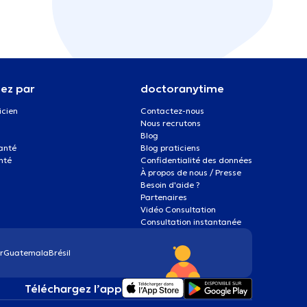
ez par
doctoranytime
icien
Contactez-nous
Nous recrutons
Blog
santé
Blog praticiens
nté
Confidentialité des données
À propos de nous / Presse
Besoin d'aide ?
Partenaires
Vidéo Consultation
Consultation instantanée
r
Guatemala
Brésil
Téléchargez l’app