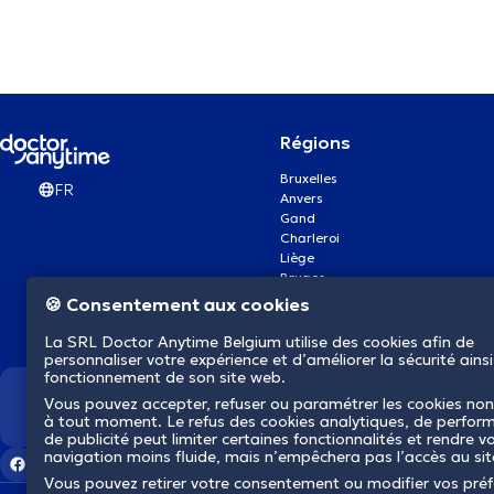
Régions
Bruxelles
FR
Anvers
Gand
Charleroi
Liège
Bruges
Namur
🍪 Consentement aux cookies
Louvain
Mons
La SRL Doctor Anytime Belgium utilise des cookies afin de
Aalst Flandre-Orientale
personnaliser votre expérience et d’améliorer la sécurité ainsi
fonctionnement de son site web.
Vous pouvez accepter, refuser ou paramétrer les cookies non
Nous révolutionnons la s
à tout moment. Le refus des cookies analytiques, de perfor
de publicité peut limiter certaines fonctionnalités et rendre v
navigation moins fluide, mais n’empêchera pas l’accès au si
Vous pouvez retirer votre consentement ou modifier vos pré