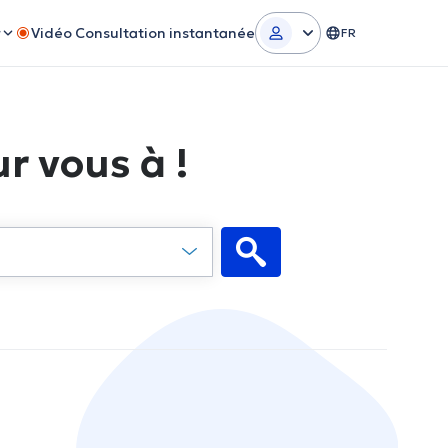
r
Vidéo Consultation instantanée
FR
r vous à !