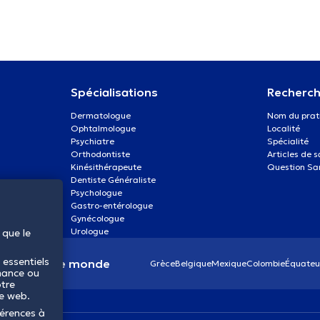
Spécialisations
Recherch
Dermatologue
Nom du prat
Ophtalmologue
Localité
Psychiatre
Spécialité
Orthodontiste
Articles de 
Kinésithérapeute
Question Sa
Dentiste Généraliste
Psychologue
Gastro-entérologue
Gynécologue
Urologue
 que le
 essentiels
anté dans le monde
Grèce
Belgique
Mexique
Colombie
Équateu
mance ou
otre
te web.
férences à