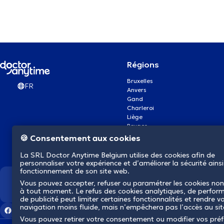
Régions
Bruxelles
FR
Anvers
Gand
Charleroi
Liège
Bruges
Namur
🍪 Consentement aux cookies
Louvain
Mons
La SRL Doctor Anytime Belgium utilise des cookies afin de
Aalst Flandre-Orientale
personnaliser votre expérience et d’améliorer la sécurité ainsi
fonctionnement de son site web.
Vous pouvez accepter, refuser ou paramétrer les cookies non
Nous révolutionnons la s
à tout moment. Le refus des cookies analytiques, de perfor
de publicité peut limiter certaines fonctionnalités et rendre v
navigation moins fluide, mais n’empêchera pas l’accès au si
Vous pouvez retirer votre consentement ou modifier vos pré