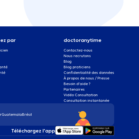
ez par
doctoranytime
icien
Contactez-nous
Nous recrutons
Blog
santé
Blog praticiens
nté
Confidentialité des données
À propos de nous / Presse
Besoin d'aide ?
Partenaires
Vidéo Consultation
Consultation instantanée
r
Guatemala
Brésil
Téléchargez l’app