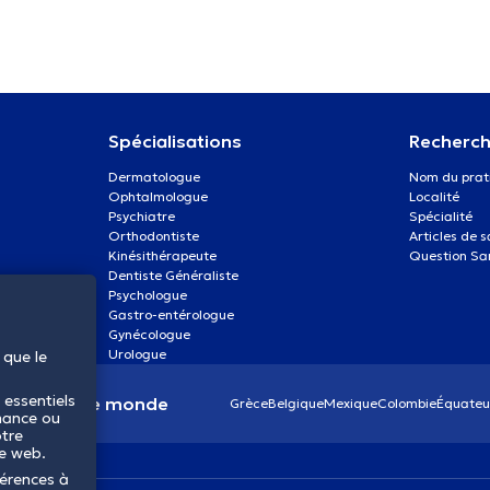
Spécialisations
Recherch
Dermatologue
Nom du prat
Ophtalmologue
Localité
Psychiatre
Spécialité
Orthodontiste
Articles de 
Kinésithérapeute
Question Sa
Dentiste Généraliste
Psychologue
Gastro-entérologue
Gynécologue
Urologue
 que le
 essentiels
anté dans le monde
Grèce
Belgique
Mexique
Colombie
Équateu
mance ou
otre
te web.
férences à