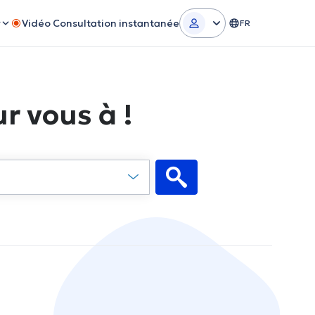
r
Vidéo Consultation instantanée
FR
r vous à !