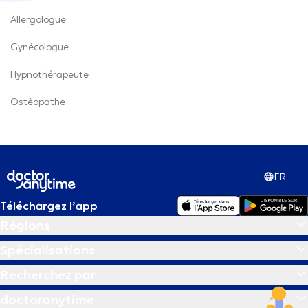
Allergologue
Gynécologue
Hypnothérapeute
Ostéopathe
FR
Téléchargez l’app
Régions
Spécialisations
Recherchez par
doctoranytime