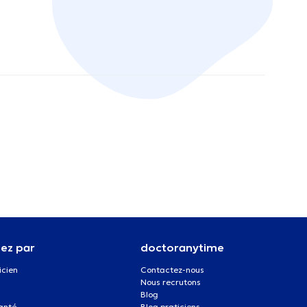
ez par
doctoranytime
icien
Contactez-nous
Nous recrutons
Blog
santé
Blog praticiens