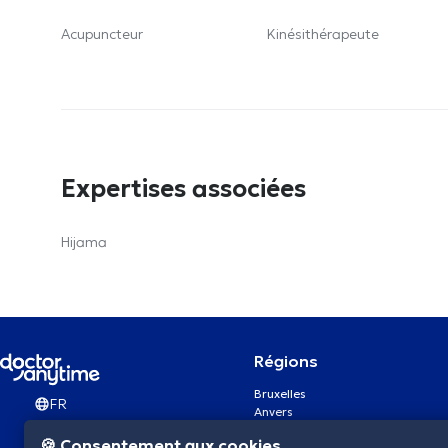
Acupuncteur
Kinésithérapeute
Expertises associées
Hijama
Régions
Bruxelles
FR
Anvers
Gand
🍪 Consentement aux cookies
Charleroi