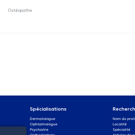
Ostéopathe
Spécialisations
Recherch
Dermatologue
Nom du prat
Ophtalmologue
Localité
Psychiatre
Spécialité
Orthodontiste
Articles de 