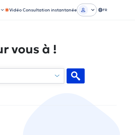
r
Vidéo Consultation instantanée
FR
r vous à !