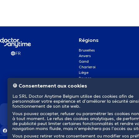
Régions
Bruxelles
FR
Anvers
Gand
Charleroi
Liège
Bruges
Namur
🍪 Consentement aux cookies
Louvain
Mons
La SRL Doctor Anytime Belgium utilise des cookies afin de
Aalst Flandre-Orientale
personnaliser votre expérience et d’améliorer la sécurité ainsi
fonctionnement de son site web.
Vous pouvez accepter, refuser ou paramétrer les cookies non
Nous révolutionnons la s
à tout moment. Le refus des cookies analytiques, de perfor
de publicité peut limiter certaines fonctionnalités et rendre v
navigation moins fluide, mais n’empêchera pas l’accès au si
Vous pouvez retirer votre consentement ou modifier vos pré