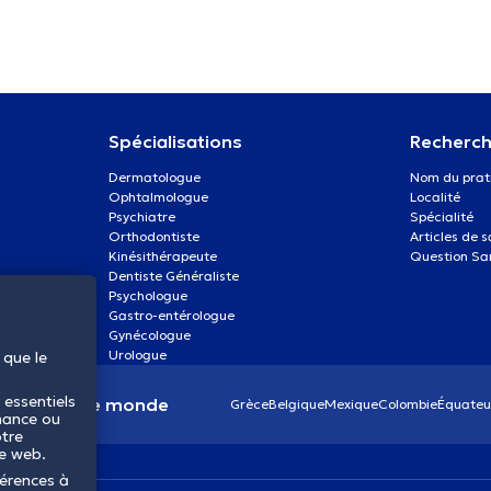
Spécialisations
Recherch
Dermatologue
Nom du prat
Ophtalmologue
Localité
Psychiatre
Spécialité
Orthodontiste
Articles de 
Kinésithérapeute
Question Sa
Dentiste Généraliste
Psychologue
Gastro-entérologue
Gynécologue
Urologue
 que le
 essentiels
anté dans le monde
Grèce
Belgique
Mexique
Colombie
Équateu
mance ou
otre
te web.
férences à