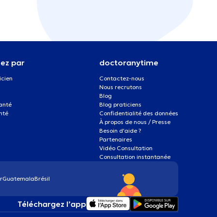
ez par
doctoranytime
icien
Contactez-nous
Nous recrutons
Blog
santé
Blog praticiens
nté
Confidentialité des données
À propos de nous / Presse
Besoin d'aide ?
Partenaires
Vidéo Consultation
Consultation instantanée
r
Guatemala
Brésil
Téléchargez l’app