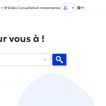
r
Vidéo Consultation instantanée
FR
r vous à !