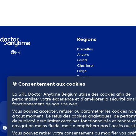
Régions
Bruxelles
FR
Anvers
Gand
Charleroi
Liège
Bruges
Namur
🍪 Consentement aux cookies
Louvain
Mons
La SRL Doctor Anytime Belgium utilise des cookies afin de
Aalst Flandre-Orientale
personnaliser votre expérience et d’améliorer la sécurité ainsi
fonctionnement de son site web.
Vous pouvez accepter, refuser ou paramétrer les cookies non
Nous révolutionnons la s
à tout moment. Le refus des cookies analytiques, de perfor
de publicité peut limiter certaines fonctionnalités et rendre v
navigation moins fluide, mais n’empêchera pas l’accès au si
Vous pouvez retirer votre consentement ou modifier vos pré