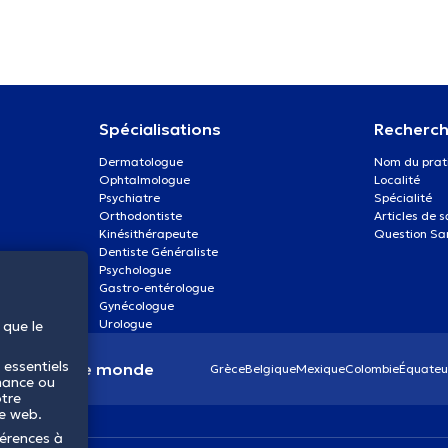
Spécialisations
Recherch
Dermatologue
Nom du prat
Ophtalmologue
Localité
Psychiatre
Spécialité
Orthodontiste
Articles de 
Kinésithérapeute
Question Sa
Dentiste Généraliste
Psychologue
Gastro-entérologue
Gynécologue
Urologue
 que le
 essentiels
anté dans le monde
Grèce
Belgique
Mexique
Colombie
Équateu
mance ou
otre
te web.
férences à