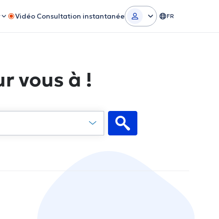
r
Vidéo Consultation instantanée
FR
r vous à !