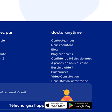
ez par
doctoranytime
icien
Contactez-nous
Nous recrutons
Blog
santé
Blog praticiens
nté
Confidentialité des données
À propos de nous / Presse
Besoin d'aide ?
Partenaires
Vidéo Consultation
Consultation instantanée
r
Guatemala
Brésil
Téléchargez l’app