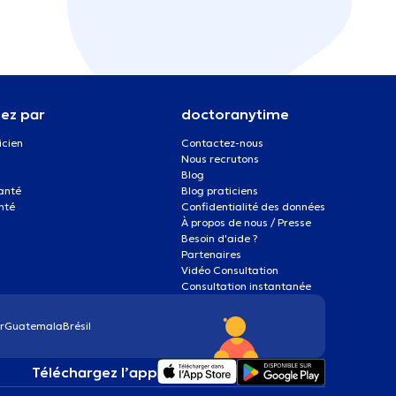
ez par
doctoranytime
icien
Contactez-nous
Nous recrutons
Blog
santé
Blog praticiens
nté
Confidentialité des données
À propos de nous / Presse
Besoin d'aide ?
Partenaires
Vidéo Consultation
Consultation instantanée
r
Guatemala
Brésil
Téléchargez l’app