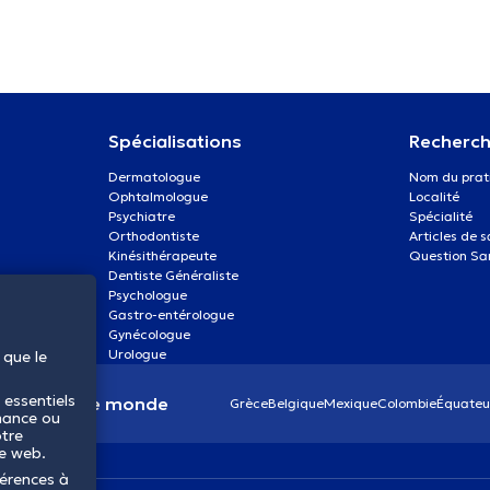
Spécialisations
Recherch
Dermatologue
Nom du prat
Ophtalmologue
Localité
Psychiatre
Spécialité
Orthodontiste
Articles de 
Kinésithérapeute
Question Sa
Dentiste Généraliste
Psychologue
Gastro-entérologue
Gynécologue
Urologue
 que le
 essentiels
anté dans le monde
Grèce
Belgique
Mexique
Colombie
Équateu
mance ou
otre
te web.
férences à