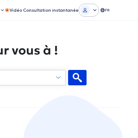
r
Vidéo Consultation instantanée
FR
r vous à !