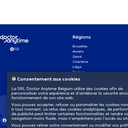
Régions
Bruxelles
FR
Anvers
Gand
Charleroi
Liège
Bruges
Namur
🍪 Consentement aux cookies
Louvain
Mons
La SRL Doctor Anytime Belgium utilise des cookies afin de
Aalst Flandre-Orientale
personnaliser votre expérience et d’améliorer la sécurité ainsi
fonctionnement de son site web.
Vous pouvez accepter, refuser ou paramétrer les cookies non
Nous révolutionnons la s
à tout moment. Le refus des cookies analytiques, de perfor
de publicité peut limiter certaines fonctionnalités et rendre v
navigation moins fluide, mais n’empêchera pas l’accès au si
Vous pouvez retirer votre consentement ou modifier vos pré