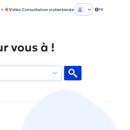
r
Vidéo Consultation instantanée
FR
r vous à !