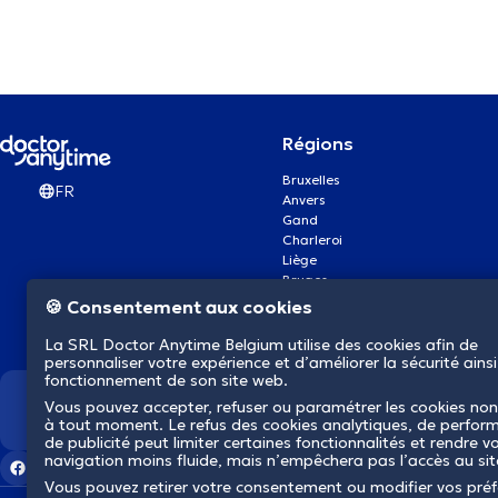
Régions
Bruxelles
FR
Anvers
Gand
Charleroi
Liège
Bruges
Namur
🍪 Consentement aux cookies
Louvain
Mons
La SRL Doctor Anytime Belgium utilise des cookies afin de
Aalst Flandre-Orientale
personnaliser votre expérience et d’améliorer la sécurité ainsi
fonctionnement de son site web.
Vous pouvez accepter, refuser ou paramétrer les cookies non
Nous révolutionnons la s
à tout moment. Le refus des cookies analytiques, de perfor
de publicité peut limiter certaines fonctionnalités et rendre v
navigation moins fluide, mais n’empêchera pas l’accès au si
Vous pouvez retirer votre consentement ou modifier vos pré