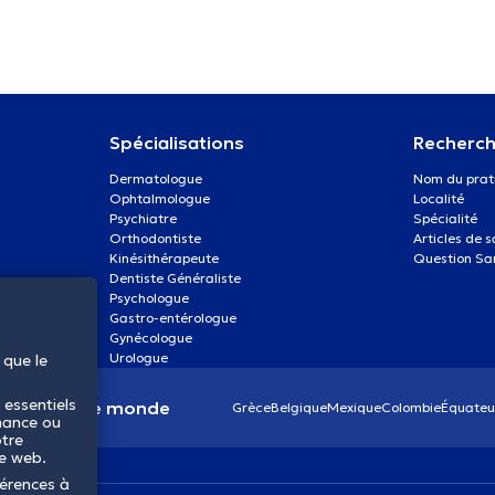
Spécialisations
Recherch
Dermatologue
Nom du prat
Ophtalmologue
Localité
Psychiatre
Spécialité
Orthodontiste
Articles de 
Kinésithérapeute
Question Sa
Dentiste Généraliste
Psychologue
Gastro-entérologue
Gynécologue
Urologue
 que le
 essentiels
anté dans le monde
Grèce
Belgique
Mexique
Colombie
Équateu
mance ou
otre
te web.
férences à