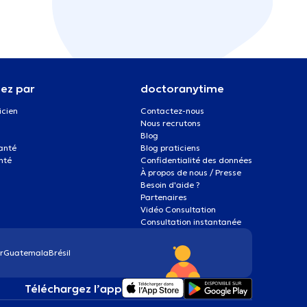
ez par
doctoranytime
icien
Contactez-nous
Nous recrutons
Blog
santé
Blog praticiens
nté
Confidentialité des données
À propos de nous / Presse
Besoin d'aide ?
Partenaires
Vidéo Consultation
Consultation instantanée
r
Guatemala
Brésil
Téléchargez l’app