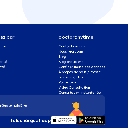
ez par
doctoranytime
icien
Contactez-nous
Nous recrutons
Blog
santé
Blog praticiens
nté
Confidentialité des données
À propos de nous / Presse
Besoin d'aide ?
Partenaires
Vidéo Consultation
Consultation instantanée
r
Guatemala
Brésil
Téléchargez l’app