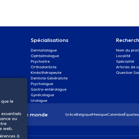
Spécialisations
Recherch
Dermatologue
Nom du prat
Ophtalmologue
Localité
Psychiatre
Spécialité
Orthodontiste
Articles de 
Kinésithérapeute
Question Sa
Dentiste Généraliste
Psychologue
Gastro-entérologue
Gynécologue
Urologue
 que le
 essentiels
anté dans le monde
Grèce
Belgique
Mexique
Colombie
Équateu
mance ou
otre
te web.
férences à