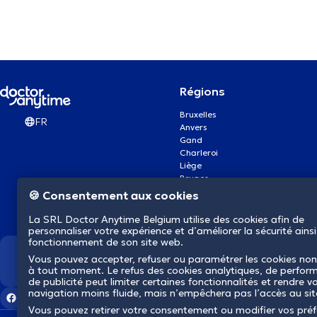
Régions
Bruxelles
FR
Anvers
Gand
Charleroi
Liège
Bruges
Namur
🍪 Consentement aux cookies
Louvain
Mons
La SRL Doctor Anytime Belgium utilise des cookies afin de
Aalst Flandre-Orientale
personnaliser votre expérience et d’améliorer la sécurité ainsi
fonctionnement de son site web.
Vous pouvez accepter, refuser ou paramétrer les cookies non
Nous révolutionnons la s
à tout moment. Le refus des cookies analytiques, de perfor
de publicité peut limiter certaines fonctionnalités et rendre v
navigation moins fluide, mais n’empêchera pas l’accès au si
Vous pouvez retirer votre consentement ou modifier vos pré