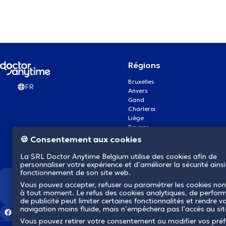
Régions
Bruxelles
FR
Anvers
Gand
Charleroi
Liège
Bruges
Namur
🍪 Consentement aux cookies
Louvain
Mons
La SRL Doctor Anytime Belgium utilise des cookies afin de
Aalst Flandre-Orientale
personnaliser votre expérience et d’améliorer la sécurité ainsi
fonctionnement de son site web.
Vous pouvez accepter, refuser ou paramétrer les cookies non
Nous révolutionnons la s
à tout moment. Le refus des cookies analytiques, de perfor
de publicité peut limiter certaines fonctionnalités et rendre v
navigation moins fluide, mais n’empêchera pas l’accès au si
Vous pouvez retirer votre consentement ou modifier vos pré