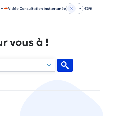
r
Vidéo Consultation instantanée
FR
r vous à !