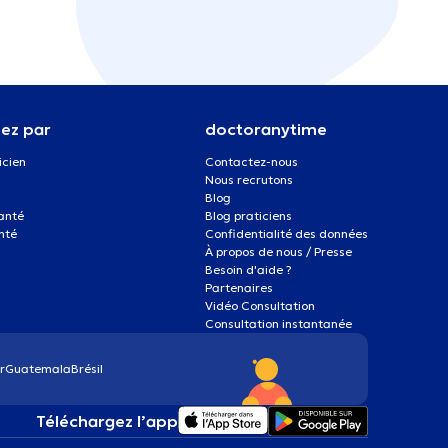
ez par
doctoranytime
icien
Contactez-nous
Nous recrutons
Blog
santé
Blog praticiens
nté
Confidentialité des données
À propos de nous / Presse
Besoin d'aide ?
Partenaires
Vidéo Consultation
Consultation instantanée
r
Guatemala
Brésil
Téléchargez l’app