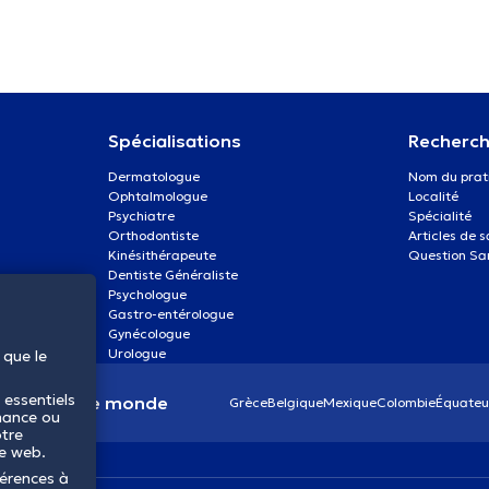
Spécialisations
Recherch
Dermatologue
Nom du prat
Ophtalmologue
Localité
Psychiatre
Spécialité
Orthodontiste
Articles de 
Kinésithérapeute
Question Sa
Dentiste Généraliste
Psychologue
Gastro-entérologue
Gynécologue
Urologue
 que le
 essentiels
anté dans le monde
Grèce
Belgique
Mexique
Colombie
Équateu
mance ou
otre
te web.
férences à