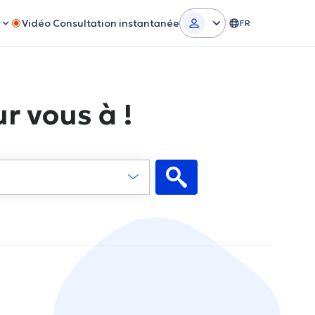
r
Vidéo Consultation instantanée
FR
r vous à !