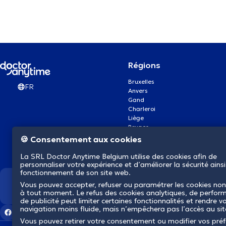
Régions
Bruxelles
FR
Anvers
Gand
Charleroi
Liège
Bruges
Namur
🍪 Consentement aux cookies
Louvain
Mons
La SRL Doctor Anytime Belgium utilise des cookies afin de
Aalst Flandre-Orientale
personnaliser votre expérience et d’améliorer la sécurité ainsi
fonctionnement de son site web.
Vous pouvez accepter, refuser ou paramétrer les cookies non
Nous révolutionnons la s
à tout moment. Le refus des cookies analytiques, de perfor
de publicité peut limiter certaines fonctionnalités et rendre v
navigation moins fluide, mais n’empêchera pas l’accès au si
Vous pouvez retirer votre consentement ou modifier vos pré