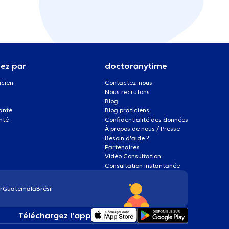
ez par
doctoranytime
icien
Contactez-nous
Nous recrutons
Blog
santé
Blog praticiens
nté
Confidentialité des données
À propos de nous / Presse
Besoin d'aide ?
Partenaires
Vidéo Consultation
Consultation instantanée
r
Guatemala
Brésil
Téléchargez l’app