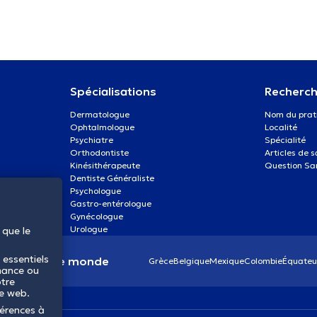
Spécialisations
Recherch
Dermatologue
Nom du prat
Ophtalmologue
Localité
Psychiatre
Spécialité
Orthodontiste
Articles de 
Kinésithérapeute
Question Sa
Dentiste Généraliste
Psychologue
Gastro-entérologue
Gynécologue
Urologue
 que le
 essentiels
anté dans le monde
Grèce
Belgique
Mexique
Colombie
Équateu
mance ou
otre
te web.
férences à