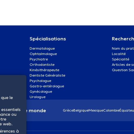
Spécialisations
Recherch
Dermatologue
Nom du prat
Ophtalmologue
Localité
Psychiatre
Spécialité
Orthodontiste
Articles de 
Kinésithérapeute
Question Sa
Dentiste Généraliste
Psychologue
Gastro-entérologue
Gynécologue
Urologue
 que le
 essentiels
anté dans le monde
Grèce
Belgique
Mexique
Colombie
Équateu
mance ou
otre
te web.
férences à