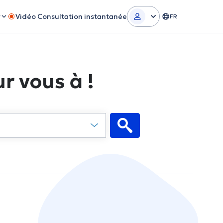
r
Vidéo Consultation instantanée
FR
r vous à !