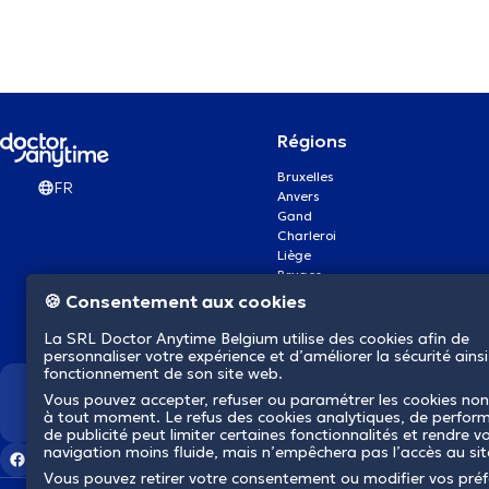
Régions
Bruxelles
FR
Anvers
Gand
Charleroi
Liège
Bruges
Namur
🍪 Consentement aux cookies
Louvain
Mons
La SRL Doctor Anytime Belgium utilise des cookies afin de
Aalst Flandre-Orientale
personnaliser votre expérience et d’améliorer la sécurité ainsi
fonctionnement de son site web.
Vous pouvez accepter, refuser ou paramétrer les cookies non
Nous révolutionnons la s
à tout moment. Le refus des cookies analytiques, de perfor
de publicité peut limiter certaines fonctionnalités et rendre v
navigation moins fluide, mais n’empêchera pas l’accès au si
Vous pouvez retirer votre consentement ou modifier vos pré