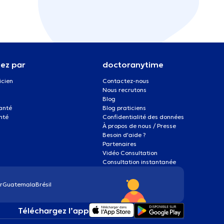
ez par
doctoranytime
icien
Contactez-nous
Nous recrutons
Blog
santé
Blog praticiens
nté
Confidentialité des données
À propos de nous / Presse
Besoin d'aide ?
Partenaires
Vidéo Consultation
Consultation instantanée
r
Guatemala
Brésil
Téléchargez l’app