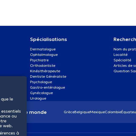
Spécialisations
Recherch
Dermatologue
Nom du prat
Ophtalmologue
Localité
Psychiatre
Spécialité
Orthodontiste
Articles de 
Kinésithérapeute
Question Sa
Dentiste Généraliste
Psychologue
Gastro-entérologue
Gynécologue
Urologue
 que le
 essentiels
anté dans le monde
Grèce
Belgique
Mexique
Colombie
Équateu
mance ou
otre
te web.
férences à