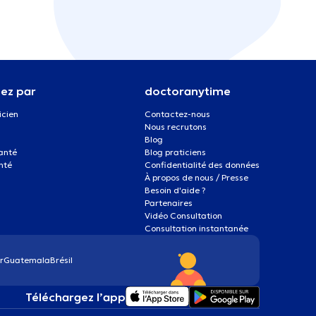
ez par
doctoranytime
icien
Contactez-nous
Nous recrutons
Blog
santé
Blog praticiens
nté
Confidentialité des données
À propos de nous / Presse
Besoin d'aide ?
Partenaires
Vidéo Consultation
Consultation instantanée
r
Guatemala
Brésil
Téléchargez l’app