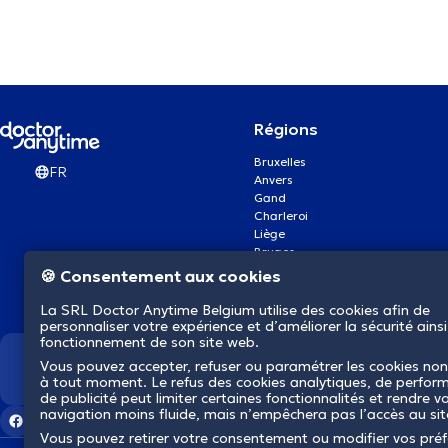
Régions
Bruxelles
FR
Anvers
Gand
Charleroi
Liège
Bruges
Namur
🍪 Consentement aux cookies
Louvain
Mons
La SRL Doctor Anytime Belgium utilise des cookies afin de
Aalst Flandre-Orientale
personnaliser votre expérience et d’améliorer la sécurité ainsi
fonctionnement de son site web.
Vous pouvez accepter, refuser ou paramétrer les cookies non
Nous révolutionnons la s
à tout moment. Le refus des cookies analytiques, de perfor
de publicité peut limiter certaines fonctionnalités et rendre v
navigation moins fluide, mais n’empêchera pas l’accès au si
Vous pouvez retirer votre consentement ou modifier vos pré