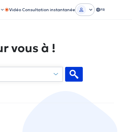
r
Vidéo Consultation instantanée
FR
r vous à !