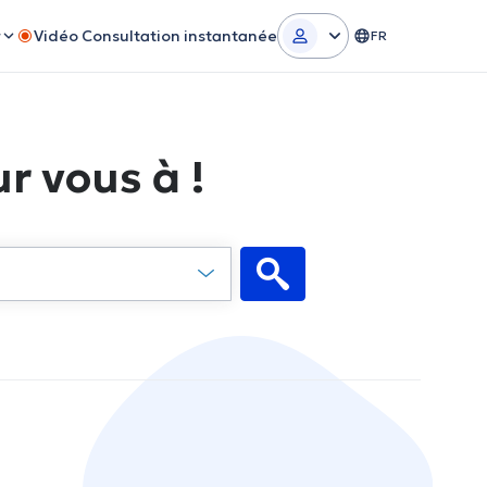
r
Vidéo Consultation instantanée
FR
r vous à !