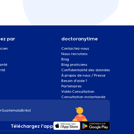
ez par
doctoranytime
icien
Contactez-nous
Nous recrutons
Blog
santé
Blog praticiens
nté
Confidentialité des données
À propos de nous / Presse
Besoin d'aide ?
Partenaires
Vidéo Consultation
Consultation instantanée
r
Guatemala
Brésil
Téléchargez l’app