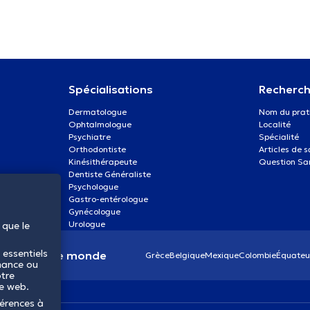
Spécialisations
Recherch
Dermatologue
Nom du prat
Ophtalmologue
Localité
Psychiatre
Spécialité
Orthodontiste
Articles de 
Kinésithérapeute
Question Sa
Dentiste Généraliste
Psychologue
Gastro-entérologue
Gynécologue
Urologue
 que le
 essentiels
anté dans le monde
Grèce
Belgique
Mexique
Colombie
Équateu
mance ou
otre
te web.
férences à