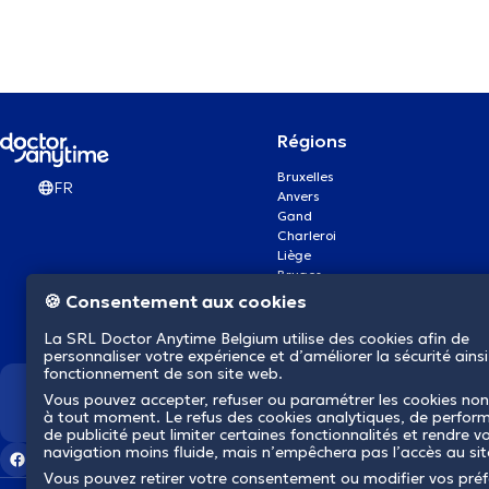
Régions
Bruxelles
FR
Anvers
Gand
Charleroi
Liège
Bruges
Namur
🍪 Consentement aux cookies
Louvain
Mons
La SRL Doctor Anytime Belgium utilise des cookies afin de
Aalst Flandre-Orientale
personnaliser votre expérience et d’améliorer la sécurité ainsi
fonctionnement de son site web.
Vous pouvez accepter, refuser ou paramétrer les cookies non
Nous révolutionnons la s
à tout moment. Le refus des cookies analytiques, de perfor
de publicité peut limiter certaines fonctionnalités et rendre v
navigation moins fluide, mais n’empêchera pas l’accès au si
Vous pouvez retirer votre consentement ou modifier vos pré