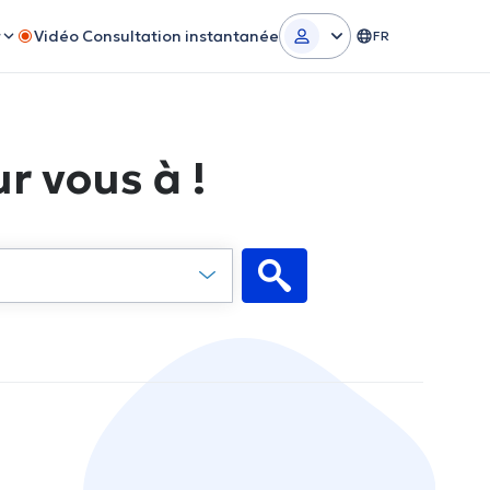
r
Vidéo Consultation instantanée
FR
r vous à !