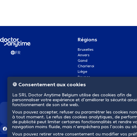
Régions
Bruxelles
FR
Anvers
Gand
Charleroi
Liège
Bruges
Namur
🍪 Consentement aux cookies
Louvain
Mons
La SRL Doctor Anytime Belgium utilise des cookies afin de
Aalst Flandre-Orientale
personnaliser votre expérience et d’améliorer la sécurité ainsi
fonctionnement de son site web.
Vous pouvez accepter, refuser ou paramétrer les cookies non
Nous révolutionnons la s
à tout moment. Le refus des cookies analytiques, de perfor
de publicité peut limiter certaines fonctionnalités et rendre v
navigation moins fluide, mais n’empêchera pas l’accès au si
Vous pouvez retirer votre consentement ou modifier vos pré