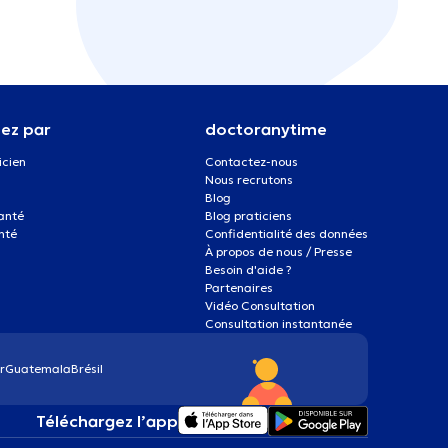
ez par
doctoranytime
icien
Contactez-nous
Nous recrutons
Blog
santé
Blog praticiens
nté
Confidentialité des données
À propos de nous / Presse
Besoin d'aide ?
Partenaires
Vidéo Consultation
Consultation instantanée
r
Guatemala
Brésil
Téléchargez l’app