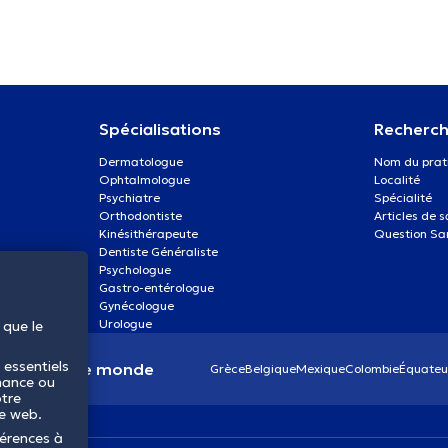
Spécialisations
Recherch
Dermatologue
Nom du prat
Ophtalmologue
Localité
Psychiatre
Spécialité
Orthodontiste
Articles de 
Kinésithérapeute
Question Sa
Dentiste Généraliste
Psychologue
Gastro-entérologue
Gynécologue
Urologue
 que le
 essentiels
anté dans le monde
Grèce
Belgique
Mexique
Colombie
Équateu
mance ou
otre
te web.
férences à