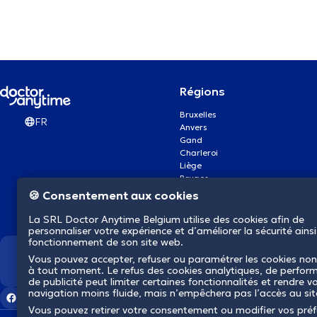
Régions
Bruxelles
FR
Anvers
Gand
Charleroi
Liège
Bruges
Namur
🍪 Consentement aux cookies
Louvain
Mons
La SRL Doctor Anytime Belgium utilise des cookies afin de
Aalst Flandre-Orientale
personnaliser votre expérience et d’améliorer la sécurité ainsi
fonctionnement de son site web.
Vous pouvez accepter, refuser ou paramétrer les cookies non
Nous révolutionnons la s
à tout moment. Le refus des cookies analytiques, de perfor
de publicité peut limiter certaines fonctionnalités et rendre v
navigation moins fluide, mais n’empêchera pas l’accès au si
Vous pouvez retirer votre consentement ou modifier vos pré