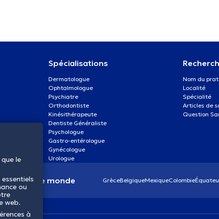
Spécialisations
Recherch
Dermatologue
Nom du prat
Ophtalmologue
Localité
Psychiatre
Spécialité
Orthodontiste
Articles de 
Kinésithérapeute
Question Sa
Dentiste Généraliste
Psychologue
Gastro-entérologue
Gynécologue
Urologue
 que le
 essentiels
anté dans le monde
Grèce
Belgique
Mexique
Colombie
Équateu
mance ou
otre
te web.
férences à