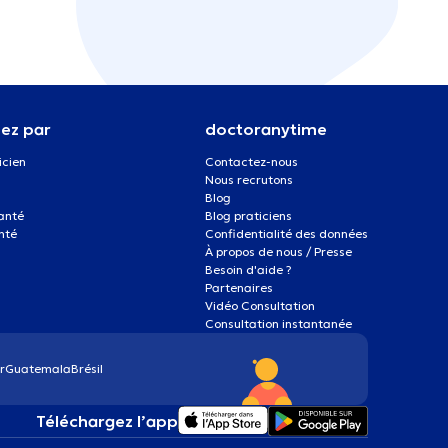
ez par
doctoranytime
icien
Contactez-nous
Nous recrutons
Blog
santé
Blog praticiens
nté
Confidentialité des données
À propos de nous / Presse
Besoin d'aide ?
Partenaires
Vidéo Consultation
Consultation instantanée
r
Guatemala
Brésil
Téléchargez l’app