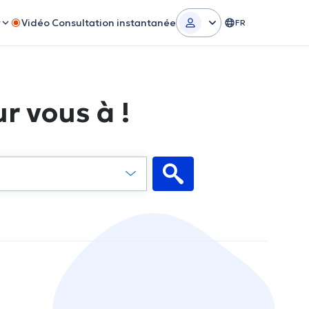
r
Vidéo Consultation instantanée
FR
r vous à !