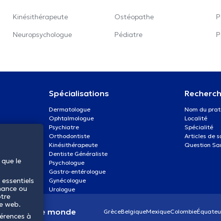
Kinésithérapeute
Ostéopathe
P
Neuropsychologue
Pédiatre
P
Spécialisations
Recherch
Dermatologue
Nom du prat
Ophtalmologue
Localité
Psychiatre
Spécialité
Orthodontiste
Articles de 
Kinésithérapeute
Question Sa
Dentiste Généraliste
 que le
Psychologue
Gastro-entérologue
 essentiels
Gynécologue
mance ou
Urologue
otre
te web.
anté dans le monde
Grèce
Belgique
Mexique
Colombie
Équateu
férences à