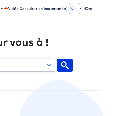
r
Vidéo Consultation instantanée
FR
r vous à !