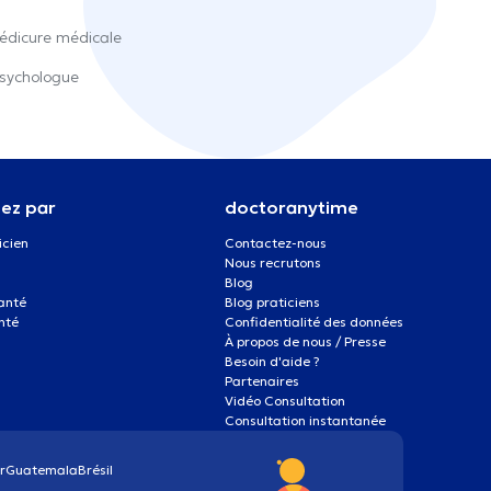
édicure médicale
sychologue
ez par
doctoranytime
icien
Contactez-nous
Nous recrutons
Blog
santé
Blog praticiens
nté
Confidentialité des données
À propos de nous / Presse
Besoin d'aide ?
Partenaires
Vidéo Consultation
Consultation instantanée
r
Guatemala
Brésil