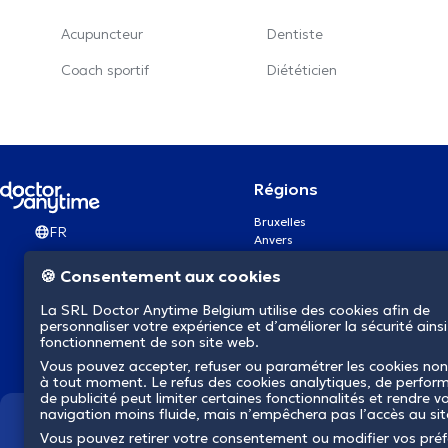
Acupuncteur
Dentiste
Coach sportif
Diététicien
Régions
Bruxelles
FR
Anvers
Gand
🍪 Consentement aux cookies
Charleroi
Liège
La SRL Doctor Anytime Belgium utilise des cookies afin de
Bruges
personnaliser votre expérience et d’améliorer la sécurité ainsi
Namur
fonctionnement de son site web.
Louvain
Vous pouvez accepter, refuser ou paramétrer les cookies non
Mons
à tout moment. Le refus des cookies analytiques, de perfor
Aalst Flandre-Orientale
de publicité peut limiter certaines fonctionnalités et rendre v
navigation moins fluide, mais n’empêchera pas l’accès au si
Nous révolutionnons la s
Vous pouvez retirer votre consentement ou modifier vos pré