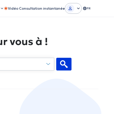
r
Vidéo Consultation instantanée
FR
r vous à !