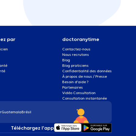
ez par
doctoranytime
icien
Contactez-nous
Nous recrutons
Blog
santé
Blog praticiens
nté
Confidentialité des données
À propos de nous / Presse
Besoin d'aide ?
Partenaires
Vidéo Consultation
Consultation instantanée
r
Guatemala
Brésil
Téléchargez l’app