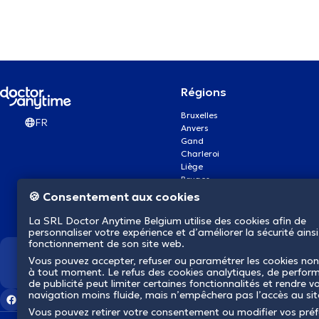
Régions
Bruxelles
FR
Anvers
Gand
Charleroi
Liège
Bruges
Namur
🍪 Consentement aux cookies
Louvain
Mons
La SRL Doctor Anytime Belgium utilise des cookies afin de
Aalst Flandre-Orientale
personnaliser votre expérience et d’améliorer la sécurité ainsi
fonctionnement de son site web.
Vous pouvez accepter, refuser ou paramétrer les cookies non
Nous révolutionnons la s
à tout moment. Le refus des cookies analytiques, de perfor
de publicité peut limiter certaines fonctionnalités et rendre v
navigation moins fluide, mais n’empêchera pas l’accès au si
Vous pouvez retirer votre consentement ou modifier vos pré