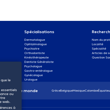
Spécialisations
Recherch
Dermatologue
Nom du prat
Ophtalmologue
Localité
Psychiatre
Spécialité
Orthodontiste
Articles de 
Kinésithérapeute
Question Sa
Dentiste Généraliste
Psychologue
Gastro-entérologue
Gynécologue
Urologue
 que le
 essentiels
anté dans le monde
Grèce
Belgique
Mexique
Colombie
Équateu
mance ou
otre
te web.
férences à