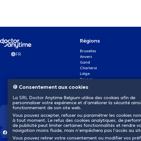
Régions
Bruxelles
FR
Anvers
Gand
Charleroi
Liège
Bruges
Namur
🍪 Consentement aux cookies
Louvain
Mons
La SRL Doctor Anytime Belgium utilise des cookies afin de
Aalst Flandre-Orientale
personnaliser votre expérience et d’améliorer la sécurité ainsi
fonctionnement de son site web.
Vous pouvez accepter, refuser ou paramétrer les cookies non
Nous révolutionnons la s
à tout moment. Le refus des cookies analytiques, de perfor
de publicité peut limiter certaines fonctionnalités et rendre v
navigation moins fluide, mais n’empêchera pas l’accès au si
Vous pouvez retirer votre consentement ou modifier vos pré