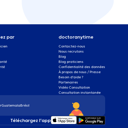
ez par
doctoranytime
icien
Contactez-nous
Nous recrutons
Blog
santé
Blog praticiens
nté
Confidentialité des données
À propos de nous / Presse
Besoin d'aide ?
Partenaires
Vidéo Consultation
Consultation instantanée
r
Guatemala
Brésil
Téléchargez l’app