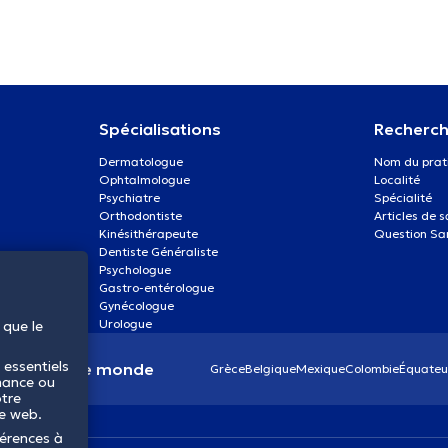
Spécialisations
Recherch
Dermatologue
Nom du prat
Ophtalmologue
Localité
Psychiatre
Spécialité
Orthodontiste
Articles de 
Kinésithérapeute
Question Sa
Dentiste Généraliste
Psychologue
Gastro-entérologue
Gynécologue
Urologue
 que le
 essentiels
anté dans le monde
Grèce
Belgique
Mexique
Colombie
Équateu
mance ou
otre
te web.
férences à