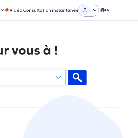
r
Vidéo Consultation instantanée
FR
r vous à !