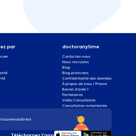
ez par
doctoranytime
icien
Contactez-nous
Nous recrutons
Blog
santé
Blog praticiens
nté
Confidentialité des données
À propos de nous / Presse
Besoin d'aide ?
Partenaires
Vidéo Consultation
Consultation instantanée
r
Guatemala
Brésil
Téléchargez l’app