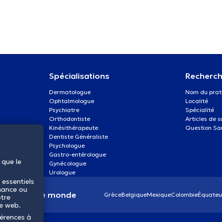
Spécialisations
Recherch
Dermatologue
Nom du prat
Ophtalmologue
Localité
Psychiatre
Spécialité
Orthodontiste
Articles de 
Kinésithérapeute
Question Sa
Dentiste Généraliste
Psychologue
Gastro-entérologue
 que le
Gynécologue
Urologue
 essentiels
mance ou
anté dans le monde
Grèce
Belgique
Mexique
Colombie
Équateu
otre
te web.
férences à