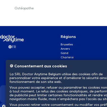
Ostéopathe
Régions
Bruxelles
FR
Anvers
Gand
Charleroi
Liège
🍪 Consentement aux cookies
Bruges
Namur
La SRL Doctor Anytime Belgium utilise des cookies afin de
Louvain
personnaliser votre expérience et d’améliorer la sécurité ainsi
Mons
fonctionnement de son site web.
Aalst Flandre-Orientale
Vous pouvez accepter, refuser ou paramétrer les cookies non
à tout moment. Le refus des cookies analytiques, de perfor
Nous révolutionnons la s
de publicité peut limiter certaines fonctionnalités et rendre v
navigation moins fluide, mais n’empêchera pas l’accès au si
Vous pouvez retirer votre consentement ou modifier vos pré