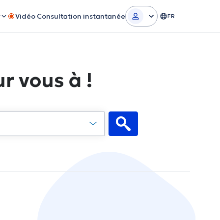
r
Vidéo Consultation instantanée
FR
r vous à !