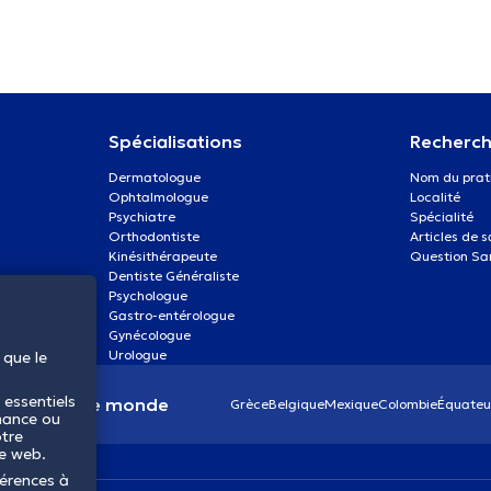
Spécialisations
Recherch
Dermatologue
Nom du prat
Ophtalmologue
Localité
Psychiatre
Spécialité
Orthodontiste
Articles de 
Kinésithérapeute
Question Sa
Dentiste Généraliste
Psychologue
Gastro-entérologue
Gynécologue
Urologue
 que le
 essentiels
anté dans le monde
Grèce
Belgique
Mexique
Colombie
Équateu
mance ou
otre
te web.
férences à