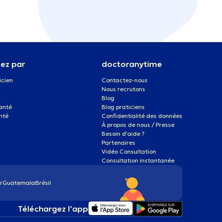
ez par
doctoranytime
icien
Contactez-nous
Nous recrutons
Blog
santé
Blog praticiens
nté
Confidentialité des données
À propos de nous / Presse
Besoin d'aide ?
Partenaires
Vidéo Consultation
Consultation instantanée
r
Guatemala
Brésil
Téléchargez l’app