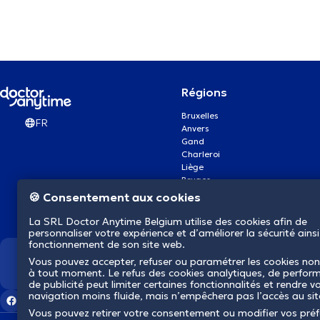
Régions
Bruxelles
FR
Anvers
Gand
Charleroi
Liège
Bruges
Namur
🍪 Consentement aux cookies
Louvain
Mons
La SRL Doctor Anytime Belgium utilise des cookies afin de
Aalst Flandre-Orientale
personnaliser votre expérience et d’améliorer la sécurité ainsi
fonctionnement de son site web.
Vous pouvez accepter, refuser ou paramétrer les cookies non
Nous révolutionnons la s
à tout moment. Le refus des cookies analytiques, de perfor
de publicité peut limiter certaines fonctionnalités et rendre v
navigation moins fluide, mais n’empêchera pas l’accès au si
Vous pouvez retirer votre consentement ou modifier vos pré