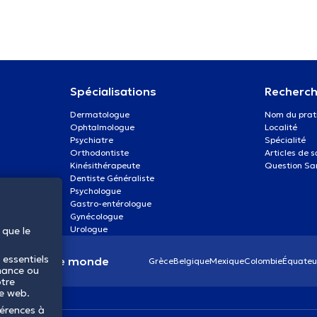
Spécialisations
Recherch
Dermatologue
Nom du prat
Ophtalmologue
Localité
Psychiatre
Spécialité
Orthodontiste
Articles de 
Kinésithérapeute
Question Sa
Dentiste Généraliste
Psychologue
Gastro-entérologue
Gynécologue
Urologue
 que le
 essentiels
anté dans le monde
Grèce
Belgique
Mexique
Colombie
Équateu
mance ou
otre
te web.
férences à