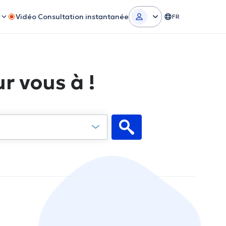
r
Vidéo Consultation instantanée
FR
r vous à !