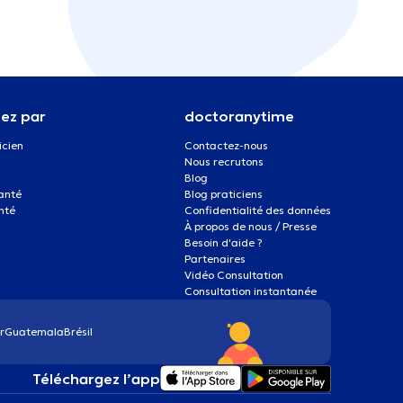
ez par
doctoranytime
icien
Contactez-nous
Nous recrutons
Blog
santé
Blog praticiens
nté
Confidentialité des données
À propos de nous / Presse
Besoin d'aide ?
Partenaires
Vidéo Consultation
Consultation instantanée
r
Guatemala
Brésil
Téléchargez l’app