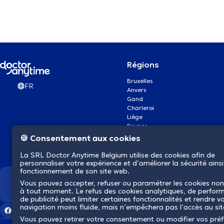
Régions
Bruxelles
FR
Anvers
Gand
Charleroi
Liège
Bruges
Namur
🍪 Consentement aux cookies
Louvain
Mons
La SRL Doctor Anytime Belgium utilise des cookies afin de
Aalst Flandre-Orientale
personnaliser votre expérience et d’améliorer la sécurité ainsi
fonctionnement de son site web.
Vous pouvez accepter, refuser ou paramétrer les cookies non
Nous révolutionnons la s
à tout moment. Le refus des cookies analytiques, de perfor
de publicité peut limiter certaines fonctionnalités et rendre v
navigation moins fluide, mais n’empêchera pas l’accès au si
Vous pouvez retirer votre consentement ou modifier vos pré