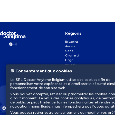
Régions
Bruxelles
FR
Anvers
Gand
Charleroi
Liège
Bruges
Namur
🍪 Consentement aux cookies
Louvain
Mons
La SRL Doctor Anytime Belgium utilise des cookies afin de
Aalst Flandre-Orientale
personnaliser votre expérience et d’améliorer la sécurité ainsi
fonctionnement de son site web.
Vous pouvez accepter, refuser ou paramétrer les cookies non
Nous révolutionnons la s
à tout moment. Le refus des cookies analytiques, de perfor
de publicité peut limiter certaines fonctionnalités et rendre v
navigation moins fluide, mais n’empêchera pas l’accès au si
Vous pouvez retirer votre consentement ou modifier vos pré