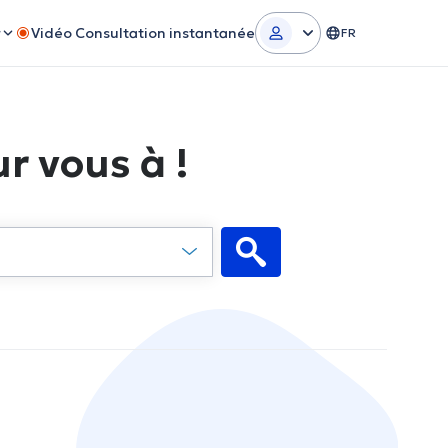
r
Vidéo Consultation instantanée
FR
r vous à !