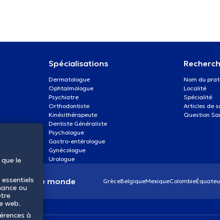
Spécialisations
Recherch
Dermatologue
Nom du prat
Ophtalmologue
Localité
Psychiatre
Spécialité
Orthodontiste
Articles de 
Kinésithérapeute
Question Sa
Dentiste Généraliste
Psychologue
Gastro-entérologue
Gynécologue
Urologue
 que le
 essentiels
anté dans le monde
Grèce
Belgique
Mexique
Colombie
Équateu
mance ou
otre
te web.
férences à