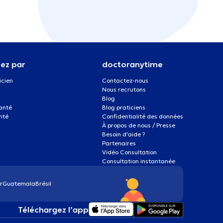
ez par
doctoranytime
icien
Contactez-nous
Nous recrutons
Blog
santé
Blog praticiens
nté
Confidentialité des données
À propos de nous / Presse
Besoin d'aide ?
Partenaires
Vidéo Consultation
Consultation instantanée
r
Guatemala
Brésil
Téléchargez l’app