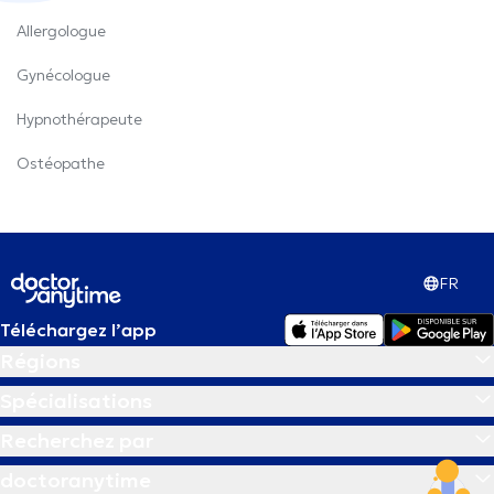
Allergologue
Gynécologue
Hypnothérapeute
Ostéopathe
FR
Téléchargez l’app
Régions
Spécialisations
Recherchez par
doctoranytime