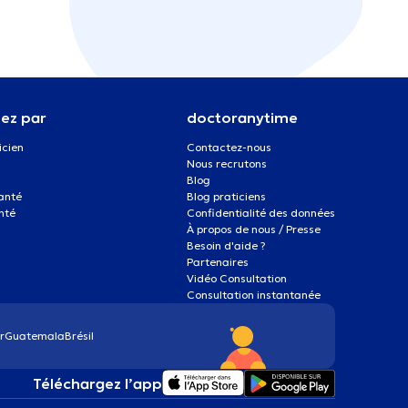
ez par
doctoranytime
icien
Contactez-nous
Nous recrutons
Blog
santé
Blog praticiens
nté
Confidentialité des données
À propos de nous / Presse
Besoin d'aide ?
Partenaires
Vidéo Consultation
Consultation instantanée
r
Guatemala
Brésil
Téléchargez l’app