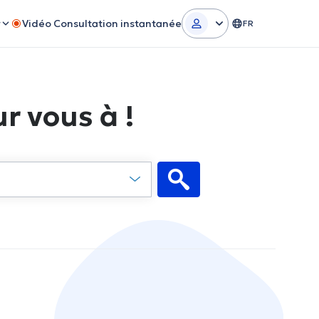
r
Vidéo Consultation instantanée
FR
r vous à !