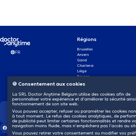
Régions
Bruxelles
FR
Anvers
Gand
Charleroi
Liège
Bruges
Namur
🍪 Consentement aux cookies
Louvain
Mons
La SRL Doctor Anytime Belgium utilise des cookies afin de
Aalst Flandre-Orientale
personnaliser votre expérience et d’améliorer la sécurité ainsi
fonctionnement de son site web.
Vous pouvez accepter, refuser ou paramétrer les cookies non
Nous révolutionnons la s
à tout moment. Le refus des cookies analytiques, de perfor
de publicité peut limiter certaines fonctionnalités et rendre v
navigation moins fluide, mais n’empêchera pas l’accès au si
Vous pouvez retirer votre consentement ou modifier vos pré