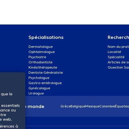
Spécialisations
Recherch
Dermatologue
Nom du prat
Ophtalmologue
Localité
Psychiatre
Spécialité
Orthodontiste
Articles de 
Kinésithérapeute
Question Sa
Dentiste Généraliste
Psychologue
Gastro-entérologue
Gynécologue
Urologue
 que le
 essentiels
anté dans le monde
Grèce
Belgique
Mexique
Colombie
Équateu
mance ou
otre
te web.
férences à