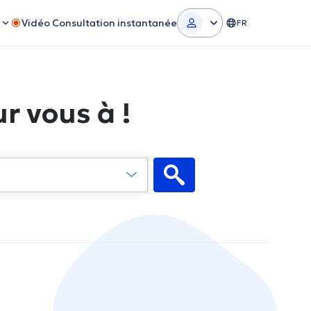
r
Vidéo Consultation instantanée
FR
r vous à !