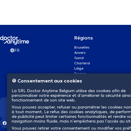
Régions
Bruxelles
FR
Anvers
Gand
Charleroi
Liège
Bruges
Namur
🍪 Consentement aux cookies
Louvain
Mons
La SRL Doctor Anytime Belgium utilise des cookies afin de
Aalst Flandre-Orientale
personnaliser votre expérience et d’améliorer la sécurité ainsi
fonctionnement de son site web.
Vous pouvez accepter, refuser ou paramétrer les cookies non
Nous révolutionnons la s
à tout moment. Le refus des cookies analytiques, de perfor
de publicité peut limiter certaines fonctionnalités et rendre v
navigation moins fluide, mais n’empêchera pas l’accès au si
Vous pouvez retirer votre consentement ou modifier vos pré