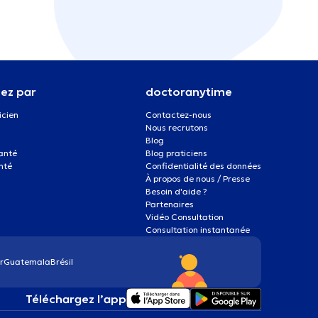
ez par
doctoranytime
icien
Contactez-nous
Nous recrutons
Blog
santé
Blog praticiens
nté
Confidentialité des données
À propos de nous / Presse
Besoin d'aide ?
Partenaires
Vidéo Consultation
Consultation instantanée
r
Guatemala
Brésil
Téléchargez l’app