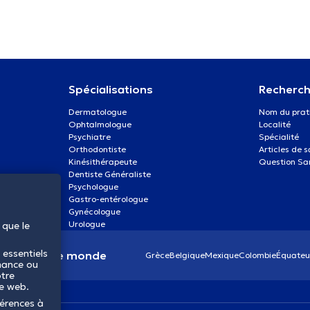
Spécialisations
Recherch
Dermatologue
Nom du prat
Ophtalmologue
Localité
Psychiatre
Spécialité
Orthodontiste
Articles de 
Kinésithérapeute
Question Sa
Dentiste Généraliste
Psychologue
Gastro-entérologue
Gynécologue
Urologue
 que le
 essentiels
anté dans le monde
Grèce
Belgique
Mexique
Colombie
Équateu
mance ou
otre
te web.
férences à