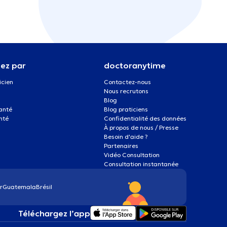
ez par
doctoranytime
icien
Contactez-nous
Nous recrutons
Blog
santé
Blog praticiens
nté
Confidentialité des données
À propos de nous / Presse
Besoin d'aide ?
Partenaires
Vidéo Consultation
Consultation instantanée
r
Guatemala
Brésil
Téléchargez l’app