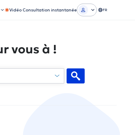
r
Vidéo Consultation instantanée
FR
r vous à !