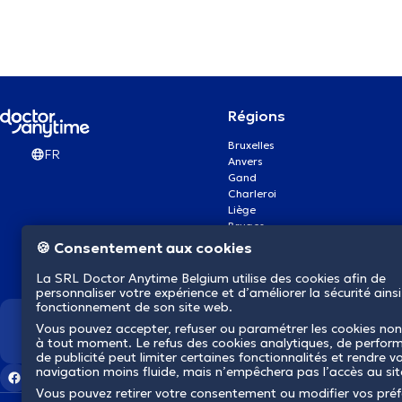
Régions
Bruxelles
FR
Anvers
Gand
Charleroi
Liège
Bruges
Namur
🍪 Consentement aux cookies
Louvain
Mons
La SRL Doctor Anytime Belgium utilise des cookies afin de
Aalst Flandre-Orientale
personnaliser votre expérience et d’améliorer la sécurité ainsi
fonctionnement de son site web.
Vous pouvez accepter, refuser ou paramétrer les cookies non
Nous révolutionnons la s
à tout moment. Le refus des cookies analytiques, de perfor
de publicité peut limiter certaines fonctionnalités et rendre v
navigation moins fluide, mais n’empêchera pas l’accès au si
Vous pouvez retirer votre consentement ou modifier vos pré