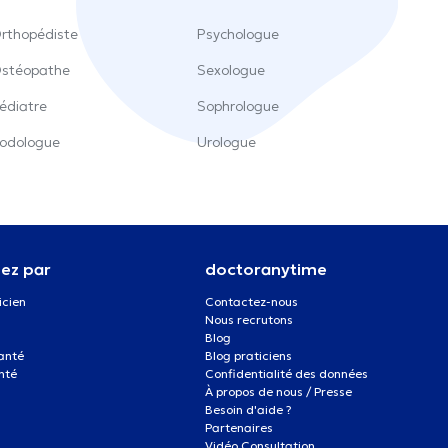
rthopédiste
Psychologue
stéopathe
Sexologue
édiatre
Sophrologue
odologue
Urologue
ez par
doctoranytime
icien
Contactez-nous
Nous recrutons
Blog
santé
Blog praticiens
nté
Confidentialité des données
À propos de nous / Presse
Besoin d'aide ?
Partenaires
Vidéo Consultation