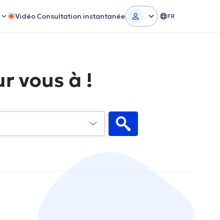
r
Vidéo Consultation instantanée
FR
r vous à !