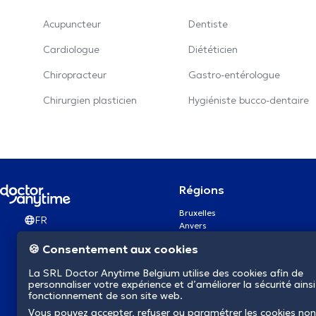
Acupuncteur
Dentiste
Cardiologue
Diététicien
Chiropracteur
Gastro-entérologue
Chirurgien plasticien
Hygiéniste bucco-dentaire
Régions
Bruxelles
FR
Anvers
Gand
🍪 Consentement aux cookies
Charleroi
Liège
La SRL Doctor Anytime Belgium utilise des cookies afin de
Bruges
personnaliser votre expérience et d’améliorer la sécurité ainsi
Namur
fonctionnement de son site web.
Louvain
Vous pouvez accepter, refuser ou paramétrer les cookies non
Mons