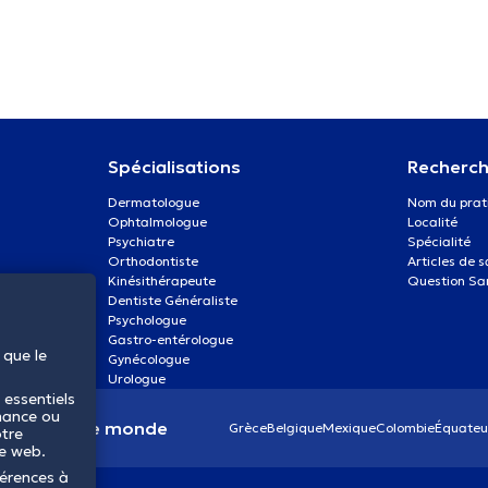
Spécialisations
Recherch
Dermatologue
Nom du prat
Ophtalmologue
Localité
Psychiatre
Spécialité
Orthodontiste
Articles de 
Kinésithérapeute
Question Sa
Dentiste Généraliste
Psychologue
Gastro-entérologue
 que le
Gynécologue
Urologue
 essentiels
mance ou
anté dans le monde
Grèce
Belgique
Mexique
Colombie
Équateu
otre
te web.
férences à