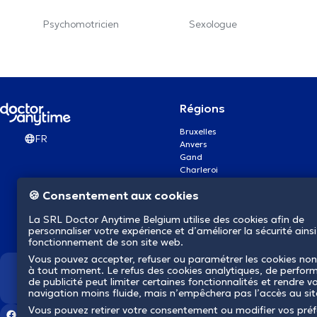
Psychomotricien
Sexologue
Régions
Bruxelles
FR
Anvers
Gand
Charleroi
Liège
🍪 Consentement aux cookies
Bruges
Namur
La SRL Doctor Anytime Belgium utilise des cookies afin de
Louvain
personnaliser votre expérience et d’améliorer la sécurité ainsi
Mons
fonctionnement de son site web.
Aalst Flandre-Orientale
Vous pouvez accepter, refuser ou paramétrer les cookies non
à tout moment. Le refus des cookies analytiques, de perfor
Nous révolutionnons la s
de publicité peut limiter certaines fonctionnalités et rendre v
navigation moins fluide, mais n’empêchera pas l’accès au si
Vous pouvez retirer votre consentement ou modifier vos pré