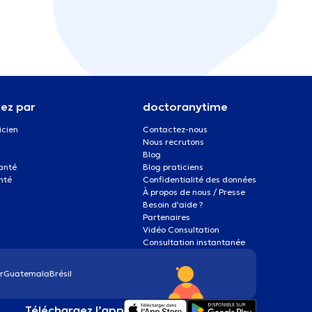
ez par
doctoranytime
icien
Contactez-nous
Nous recrutons
Blog
santé
Blog praticiens
nté
Confidentialité des données
À propos de nous / Presse
Besoin d'aide ?
Partenaires
Vidéo Consultation
Consultation instantanée
r
Guatemala
Brésil
Téléchargez l’app