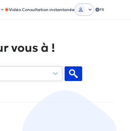
r
Vidéo Consultation instantanée
FR
r vous à !