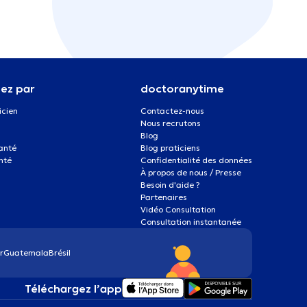
ez par
doctoranytime
icien
Contactez-nous
Nous recrutons
Blog
santé
Blog praticiens
nté
Confidentialité des données
À propos de nous / Presse
Besoin d'aide ?
Partenaires
Vidéo Consultation
Consultation instantanée
r
Guatemala
Brésil
Téléchargez l’app