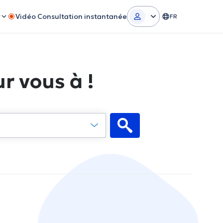
r
Vidéo Consultation instantanée
FR
r vous à !