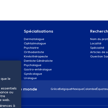
Spécialisations
Recherch
Dermatologue
Nom du prat
Ophtalmologue
Localité
Psychiatre
Spécialité
Orthodontiste
Articles de 
Kinésithérapeute
Question Sa
Dentiste Généraliste
Psychologue
Gastro-entérologue
Gynécologue
Urologue
 que le
 essentiels
anté dans le monde
Grèce
Belgique
Mexique
Colombie
Équateu
mance ou
otre
te web.
férences à