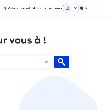
r
Vidéo Consultation instantanée
FR
r vous à !