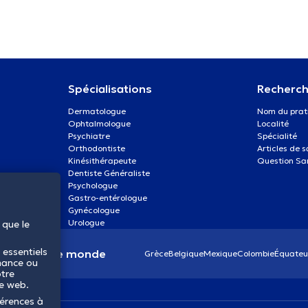
Spécialisations
Recherch
Dermatologue
Nom du prat
Ophtalmologue
Localité
Psychiatre
Spécialité
Orthodontiste
Articles de 
Kinésithérapeute
Question Sa
Dentiste Généraliste
Psychologue
Gastro-entérologue
Gynécologue
Urologue
 que le
 essentiels
anté dans le monde
Grèce
Belgique
Mexique
Colombie
Équateu
mance ou
otre
te web.
férences à