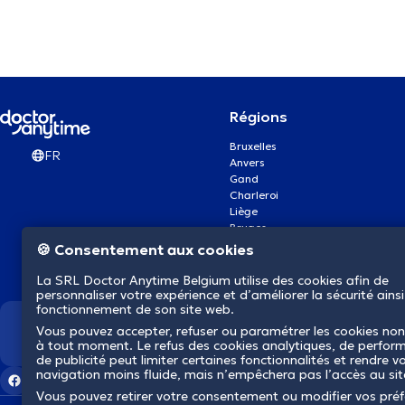
Régions
Bruxelles
FR
Anvers
Gand
Charleroi
Liège
Bruges
Namur
🍪 Consentement aux cookies
Louvain
Mons
La SRL Doctor Anytime Belgium utilise des cookies afin de
Aalst Flandre-Orientale
personnaliser votre expérience et d’améliorer la sécurité ainsi
fonctionnement de son site web.
Vous pouvez accepter, refuser ou paramétrer les cookies non
Nous révolutionnons la s
à tout moment. Le refus des cookies analytiques, de perfor
de publicité peut limiter certaines fonctionnalités et rendre v
navigation moins fluide, mais n’empêchera pas l’accès au si
Vous pouvez retirer votre consentement ou modifier vos pré