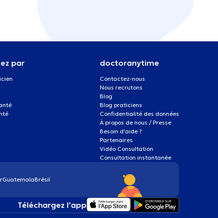
ez par
doctoranytime
icien
Contactez-nous
Nous recrutons
Blog
santé
Blog praticiens
nté
Confidentialité des données
À propos de nous / Presse
Besoin d'aide ?
Partenaires
Vidéo Consultation
Consultation instantanée
r
Guatemala
Brésil
Téléchargez l’app