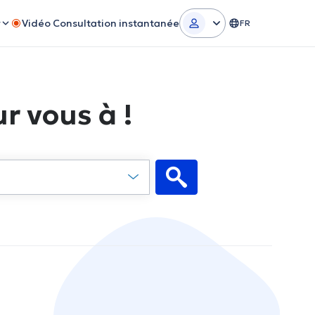
r
Vidéo Consultation instantanée
FR
r vous à !