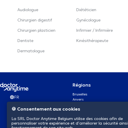
Audiologue
Diététicien
Chirurgien digestif
Gynécologue
Chirurgien plasticien
Infirmier / Infirmière
Dentiste
Kinésithérapeute
Dermatologue
Régions
Bruxelles
FR
Anvers
Gand
🍪 Consentement aux cookies
Charleroi
Liège
La SRL Doctor Anytime Belgium utilise des cookies afin de
Bruges
personnaliser votre expérience et d’améliorer la sécurité ainsi
Namur
fonctionnement de son site web.