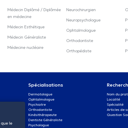
Médecin Diplômé / Diplômée
Neurochirurgien
O
en médecine
Neuropsychologue
P
Médecin Esthétique
Ophtalmologue
P
Médecin Généraliste
Orthodontiste
P
Médecine nucléaire
Orthopédiste
P
Spécialisations
Recherch
Dermatologue
Nom du prat
Ophtalmologue
Localité
Psychiatre
Spécialité
Orthodontiste
Articles de 
Kinésithérapeute
Question Sa
Dentiste Généraliste
 que le
Psychologue