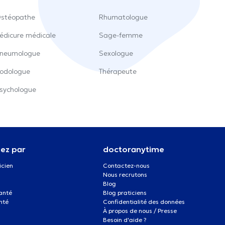
stéopathe
Rhumatologue
édicure médicale
Sage-femme
neumologue
Sexologue
odologue
Thérapeute
sychologue
ez par
doctoranytime
icien
Contactez-nous
Nous recrutons
Blog
santé
Blog praticiens
nté
Confidentialité des données
À propos de nous / Presse
Besoin d'aide ?