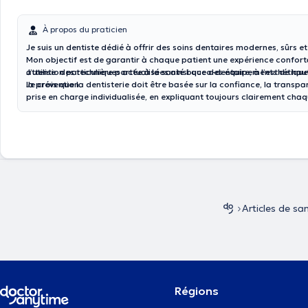
À propos du praticien
Je suis un dentiste dédié à offrir des soins dentaires modernes, sûrs e
Mon objectif est de garantir à chaque patient une expérience confort
attention particulière portée à la santé bucco-dentaire, à l’esthétique
J’utilise des techniques actualisées ainsi que des équipements de hau
la prévention.
Je crois que la dentisterie doit être basée sur la confiance, la transp
prise en charge individualisée, en expliquant toujours clairement cha
traitement afin que le patient se sente rassuré et bien informé.
Articles de sa
Régions