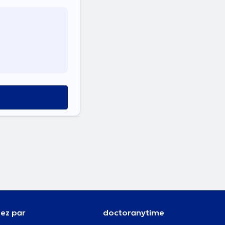
ez par
doctoranytime