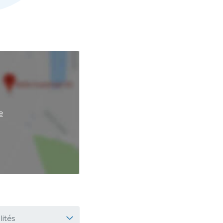
e
lités