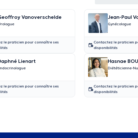
Geoffroy Vanoverschelde
Jean-Paul 
rologue
Gynécologue
z le praticien pour connaître ses
Contactez le praticien p
lités
disponibilités
Daphné Lienart
Hasnae BOU
ndocrinologue
Diététicienne-Nu
nutrition
z le praticien pour connaître ses
Contactez le praticien p
lités
disponibilités