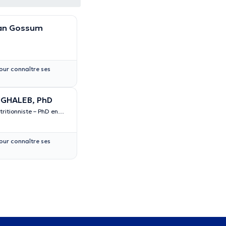
Van Gossum
our connaître ses
GHALEB, PhD
tritionniste – PhD en
our connaître ses