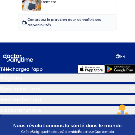
Dentiste
Contactez le praticien pour connaître ses
disponibilités
FR
Téléchargez l’app
Régions
Spécialisations
Recherchez par
doctoranytime
Nous révolutionnons la santé dans le monde
Grèce
Belgique
Mexique
Colombie
Équateur
Guatemala