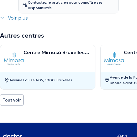
Contactez le praticien pour connaître ses
disponibilités
Voir plus
Autres centres
Centre Mimosa Bruxelles
Cent
Louise
Sain
Avenue de la F
Avenue Louise 405, 1000, Bruxelles
Rhode-Saint-G
Tout voir
FR