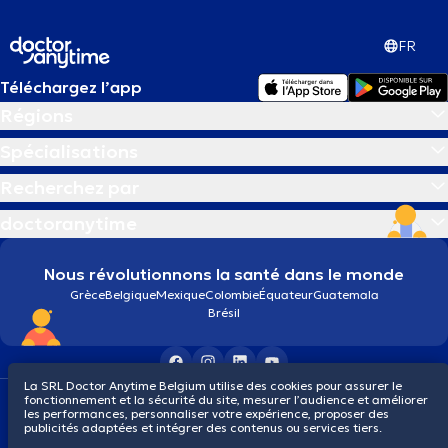
FR
Téléchargez l’app
Régions
Spécialisations
Recherchez par
doctoranytime
Nous révolutionnons la santé dans le monde
Grèce
Belgique
Mexique
Colombie
Équateur
Guatemala
Brésil
La SRL Doctor Anytime Belgium utilise des cookies pour assurer le
fonctionnement et la sécurité du site, mesurer l’audience et améliorer
Conditions générales
Cookies
Politique de confidentialité
les performances, personnaliser votre expérience, proposer des
© 2026 doctoranytime
publicités adaptées et intégrer des contenus ou services tiers.