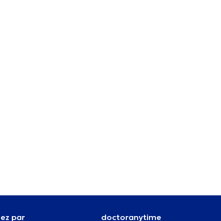
ez par
doctoranytime