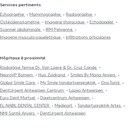
Services pertinents
Echographie
Mammographie
Radiographie
Ostéodensitométrie
Imagerie thoracique
Echodoppler
Scanner abdominale
IRM Pelvienne
Imagerie musculo-squelettique
Infiltrations articulaires
Hôpitaux à proximité
Radiologie Temse Dr. Van Laere & Dr. Cruz Conde
NeuroVP Bornem
Huis Zuidrand
Smiles By Maria Anvers
Global Smile Care
My Smile tandartsenpraktijk
Ora-Tand
DentUrgent Antwerpen Centrum
Lazeo Antwerpen
Euro Dent Mortsel
Dieetcentrum Antwerpen
EL NABIL DENTAL CENTER
Mediport
Tandartspraktijk Artes
NMI Santé Anvers
DentUrgent Antwerpen