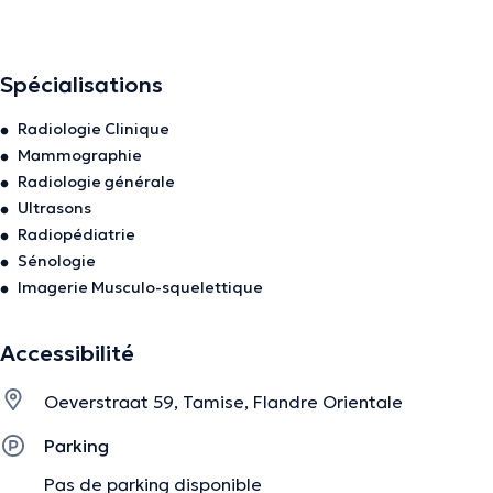
U kan telefonisch of online een afspraak maken.
Spécialisations
La description a été éditée par l'équipe de Doctoranytime et se base sur des
informations vérifiées.
Radiologie Clinique
Mammographie
Radiologie générale
Ultrasons
Radiopédiatrie
Sénologie
Imagerie Musculo-squelettique
Accessibilité
Oeverstraat 59, Tamise, Flandre Orientale
Parking
Pas de parking disponible